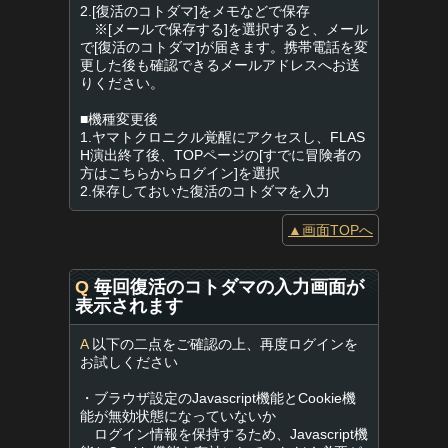
2.[復活のコトダマ]をメモなどで保存
※[メールで保存する]を選択すると、メール
で[復活のコトダマ]が届きます。携帯電話を変
更した後も確認できるメールアドレスへお送
りください。
■機種変更後
1.ヤマトクロニクル覚醒にアクセスし、FLAS
H演出終了後、TOPページの[すでに冒険者の
方はこちらからログイン]を選択
2.保存しておいた復活のコトダマを入力
▲画面TOPへ
Q
毎回復活のコトダマの入力画面が
表示されます
A
以下の二点をご確認の上、再度ログインを
お試しください
・ブラウザ設定のJavascript機能とCookie機
能が無効状態になっていないか
ログイン情報を保持するため、Javascript機