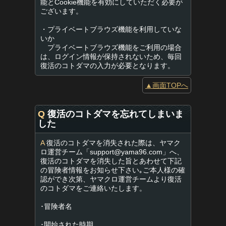
能とCookie機能を有効にしていただく必要が
ございます。
・プライベートブラウズ機能を利用していな
いか
プライベートブラウズ機能をご利用の場合
は、ログイン情報が保持されないため、毎回
復活のコトダマの入力が必要となります。
▲画面TOPへ
Q
復活のコトダマを忘れてしまいま
した
A
復活のコトダマを消失された際は、ヤマク
ロ運営チーム「
support@yama96.com
」へ、
復活のコトダマを消失した旨とあわせて下記
の冒険者情報をお知らせ下さい｡ご本人様の確
認ができ次第、ヤマクロ運営チームより復活
のコトダマをご連絡いたします。
･冒険者名
･開始された時期