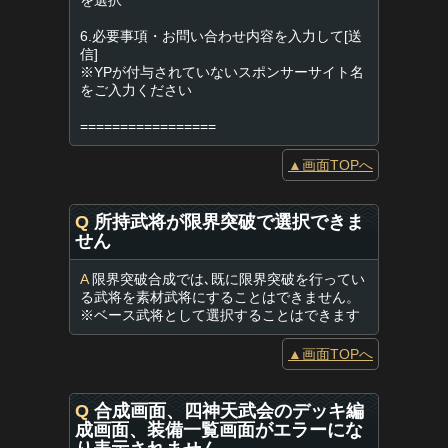
を選択
6.必要事項・お問い合わせ内容を入力して[送
信]
※YPが付与されていないスポンサーサイト名
をご入力ください
=================
▲画面TOPへ
Q
所持武将が限界突破で選択できま
せん
A
限界突破合成では､既に限界突破を行ってい
る武将を素材武将にすることはできません。
※ベース武将として選択することはできます
▲画面TOPへ
Q
合成画面、四神天武会のデッキ編
成画面、装備一覧画面がエラーにな