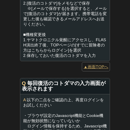
2.[復活のコトダマ]をメモなどで保存
※[メールで保存する]を選択すると、メール
で[復活のコトダマ]が届きます。携帯電話を変
更した後も確認できるメールアドレスへお送
りください。
■機種変更後
1.ヤマトクロニクル覚醒にアクセスし、FLAS
H演出終了後、TOPページの[すでに冒険者の
方はこちらからログイン]を選択
2.保存しておいた復活のコトダマを入力
▲画面TOPへ
Q
毎回復活のコトダマの入力画面が
表示されます
A
以下の二点をご確認の上、再度ログインを
お試しください
・ブラウザ設定のJavascript機能とCookie機
能が無効状態になっていないか
ログイン情報を保持するため、Javascript機