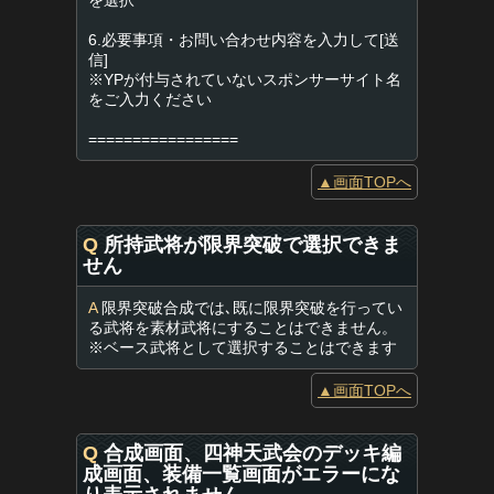
を選択
6.必要事項・お問い合わせ内容を入力して[送
信]
※YPが付与されていないスポンサーサイト名
をご入力ください
=================
▲画面TOPへ
Q
所持武将が限界突破で選択できま
せん
A
限界突破合成では､既に限界突破を行ってい
る武将を素材武将にすることはできません。
※ベース武将として選択することはできます
▲画面TOPへ
Q
合成画面、四神天武会のデッキ編
成画面、装備一覧画面がエラーにな