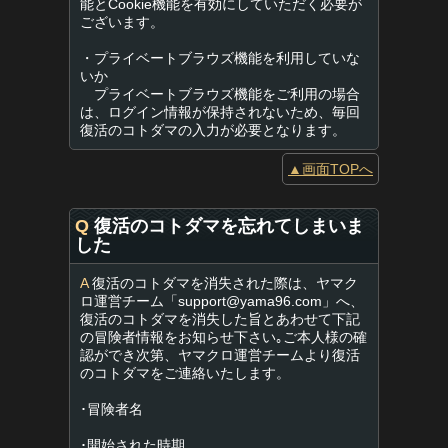
能とCookie機能を有効にしていただく必要が
ございます。
・プライベートブラウズ機能を利用していな
いか
プライベートブラウズ機能をご利用の場合
は、ログイン情報が保持されないため、毎回
復活のコトダマの入力が必要となります。
▲画面TOPへ
Q
復活のコトダマを忘れてしまいま
した
A
復活のコトダマを消失された際は、ヤマク
ロ運営チーム「
support@yama96.com
」へ、
復活のコトダマを消失した旨とあわせて下記
の冒険者情報をお知らせ下さい｡ご本人様の確
認ができ次第、ヤマクロ運営チームより復活
のコトダマをご連絡いたします。
･冒険者名
･開始された時期