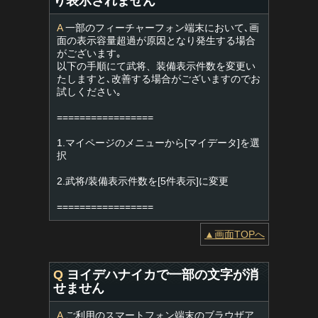
り表示されません
A
一部のフィーチャーフォン端末において､画
面の表示容量超過が原因となり発生する場合
がございます｡
以下の手順にて武将、装備表示件数を変更い
たしますと､改善する場合がございますのでお
試しください｡
=================
1.マイページのメニューから[マイデータ]を選
択
2.武将/装備表示件数を[5件表示]に変更
=================
▲画面TOPへ
Q
ヨイデハナイカで一部の文字が消
せません
A
ご利用のスマートフォン端末のブラウザア