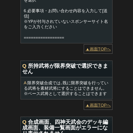
を選択
6.必要事項・お問い合わせ内容を入力して[送
信]
※YPが付与されていないスポンサーサイト名
をご入力ください
=================
▲画面TOPへ
Q
所持武将が限界突破で選択できま
せん
A
限界突破合成では､既に限界突破を行ってい
る武将を素材武将にすることはできません。
※ベース武将として選択することはできます
▲画面TOPへ
Q
合成画面、四神天武会のデッキ編
成画面、装備一覧画面がエラーにな