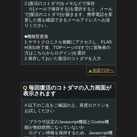
2.[復活のコトダマ]をメモなどで保存
※[メールで保存する]を選択すると、メール
で[復活のコトダマ]が届きます。携帯電話を変
更した後も確認できるメールアドレスへお送
りください。
■機種変更後
1.ヤマトクロニクル覚醒にアクセスし、FLAS
H演出終了後、TOPページの[すでに冒険者の
方はこちらからログイン]を選択
2.保存しておいた復活のコトダマを入力
▲画面TOPへ
Q
毎回復活のコトダマの入力画面が
表示されます
A
以下の二点をご確認の上、再度ログインを
お試しください
・ブラウザ設定のJavascript機能とCookie機
能が無効状態になっていないか
ログイン情報を保持するため、Javascript機