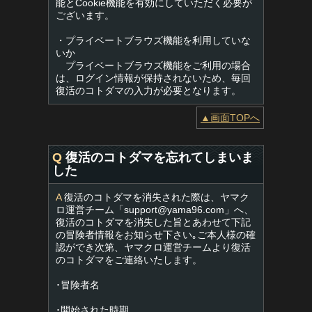
能とCookie機能を有効にしていただく必要が
ございます。
・プライベートブラウズ機能を利用していな
いか
プライベートブラウズ機能をご利用の場合
は、ログイン情報が保持されないため、毎回
復活のコトダマの入力が必要となります。
▲画面TOPへ
Q
復活のコトダマを忘れてしまいま
した
A
復活のコトダマを消失された際は、ヤマク
ロ運営チーム「
support@yama96.com
」へ、
復活のコトダマを消失した旨とあわせて下記
の冒険者情報をお知らせ下さい｡ご本人様の確
認ができ次第、ヤマクロ運営チームより復活
のコトダマをご連絡いたします。
･冒険者名
･開始された時期