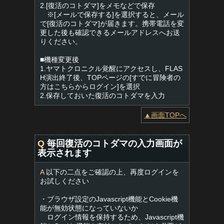
2.[復活のコトダマ]をメモなどで保存
※[メールで保存する]を選択すると、メール
で[復活のコトダマ]が届きます。携帯電話を変
更した後も確認できるメールアドレスへお送
りください。
■機種変更後
1.ヤマトクロニクル覚醒にアクセスし、FLAS
H演出終了後、TOPページの[すでに冒険者の
方はこちらからログイン]を選択
2.保存しておいた復活のコトダマを入力
▲画面TOPへ
Q
毎回復活のコトダマの入力画面が
表示されます
A
以下の二点をご確認の上、再度ログインを
お試しください
・ブラウザ設定のJavascript機能とCookie機
能が無効状態になっていないか
ログイン情報を保持するため、Javascript機