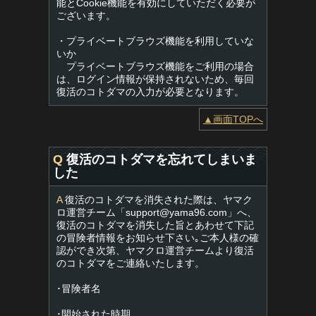
能とCookie機能を有効にしていただく必要が
ございます。
・プライベートブラウズ機能を利用していな
いか
プライベートブラウズ機能をご利用の場合
は、ログイン情報が保持されないため、毎回
復活のコトダマの入力が必要となります。
▲画面TOPへ
Q
復活のコトダマを忘れてしまいま
した
A
復活のコトダマを消失された際は、ヤマク
ロ運営チーム「
support@yama96.com
」へ、
復活のコトダマを消失した旨とあわせて下記
の冒険者情報をお知らせ下さい｡ご本人様の確
認ができ次第、ヤマクロ運営チームより復活
のコトダマをご連絡いたします。
･冒険者名
･開始された時期