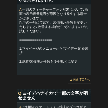
り表示されません
A
一部のフィーチャーフォン端末において､画
面の表示容量超過が原因となり発生する場合
がございます｡
以下の手順にて武将、装備表示件数を変更い
たしますと､改善する場合がございますのでお
試しください｡
=================
1.マイページのメニューから[マイデータ]を選
択
2.武将/装備表示件数を[5件表示]に変更
=================
▲画面TOPへ
Q
ヨイデハナイカで一部の文字が消
せません
A
ご利用のスマートフォン端末のブラウザア