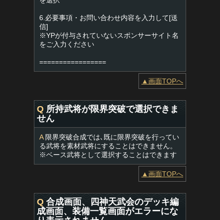
を選択
6.必要事項・お問い合わせ内容を入力して[送
信]
※YPが付与されていないスポンサーサイト名
をご入力ください
=================
▲画面TOPへ
Q
所持武将が限界突破で選択できま
せん
A
限界突破合成では､既に限界突破を行ってい
る武将を素材武将にすることはできません。
※ベース武将として選択することはできます
▲画面TOPへ
Q
合成画面、四神天武会のデッキ編
成画面、装備一覧画面がエラーにな