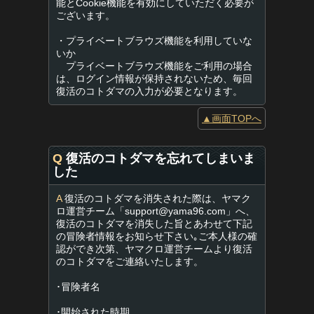
能とCookie機能を有効にしていただく必要が
ございます。
・プライベートブラウズ機能を利用していな
いか
プライベートブラウズ機能をご利用の場合
は、ログイン情報が保持されないため、毎回
復活のコトダマの入力が必要となります。
▲画面TOPへ
Q
復活のコトダマを忘れてしまいま
した
A
復活のコトダマを消失された際は、ヤマク
ロ運営チーム「
support@yama96.com
」へ、
復活のコトダマを消失した旨とあわせて下記
の冒険者情報をお知らせ下さい｡ご本人様の確
認ができ次第、ヤマクロ運営チームより復活
のコトダマをご連絡いたします。
･冒険者名
･開始された時期