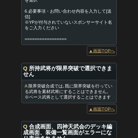
を選択
6.必要事項・お問い合わせ内容を入力して[送
信]
※YPが付与されていないスポンサーサイト名
をご入力ください
=================
▲画面TOPへ
Q
所持武将が限界突破で選択できま
せん
A
限界突破合成では､既に限界突破を行ってい
る武将を素材武将にすることはできません。
※ベース武将として選択することはできます
▲画面TOPへ
Q
合成画面、四神天武会のデッキ編
成画面、装備一覧画面がエラーにな