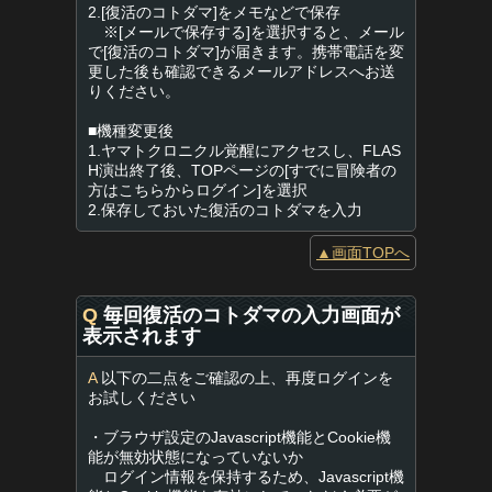
2.[復活のコトダマ]をメモなどで保存
※[メールで保存する]を選択すると、メール
で[復活のコトダマ]が届きます。携帯電話を変
更した後も確認できるメールアドレスへお送
りください。
■機種変更後
1.ヤマトクロニクル覚醒にアクセスし、FLAS
H演出終了後、TOPページの[すでに冒険者の
方はこちらからログイン]を選択
2.保存しておいた復活のコトダマを入力
▲画面TOPへ
Q
毎回復活のコトダマの入力画面が
表示されます
A
以下の二点をご確認の上、再度ログインを
お試しください
・ブラウザ設定のJavascript機能とCookie機
能が無効状態になっていないか
ログイン情報を保持するため、Javascript機