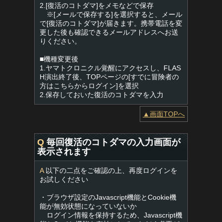
2.[復活のコトダマ]をメモなどで保存
※[メールで保存する]を選択すると、メール
で[復活のコトダマ]が届きます。携帯電話を変
更した後も確認できるメールアドレスへお送
りください。
■機種変更後
1.ヤマトクロニクル覚醒にアクセスし、FLAS
H演出終了後、TOPページの[すでに冒険者の
方はこちらからログイン]を選択
2.保存しておいた復活のコトダマを入力
▲画面TOPへ
Q
毎回復活のコトダマの入力画面が
表示されます
A
以下の二点をご確認の上、再度ログインを
お試しください
・ブラウザ設定のJavascript機能とCookie機
能が無効状態になっていないか
ログイン情報を保持するため、Javascript機