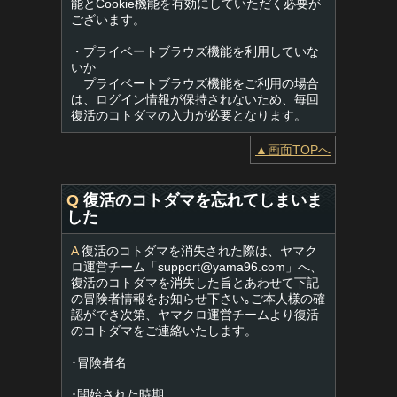
能とCookie機能を有効にしていただく必要が
ございます。
・プライベートブラウズ機能を利用していな
いか
プライベートブラウズ機能をご利用の場合
は、ログイン情報が保持されないため、毎回
復活のコトダマの入力が必要となります。
▲画面TOPへ
Q
復活のコトダマを忘れてしまいま
した
A
復活のコトダマを消失された際は、ヤマク
ロ運営チーム「
support@yama96.com
」へ、
復活のコトダマを消失した旨とあわせて下記
の冒険者情報をお知らせ下さい｡ご本人様の確
認ができ次第、ヤマクロ運営チームより復活
のコトダマをご連絡いたします。
･冒険者名
･開始された時期