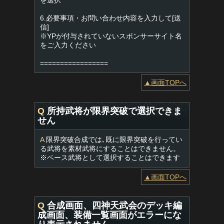
を選択
6.必要事項・お問い合わせ内容を入力して[送
信]
※YPが付与されていないスポンサーサイト名
をご入力ください
=================
▲画面TOPへ
Q
所持武将が限界突破で選択できま
せん
A
限界突破合成では､既に限界突破を行ってい
る武将を素材武将にすることはできません。
※ベース武将として選択することはできます
▲画面TOPへ
Q
合成画面、四神天武会のデッキ編
成画面、装備一覧画面がエラーにな