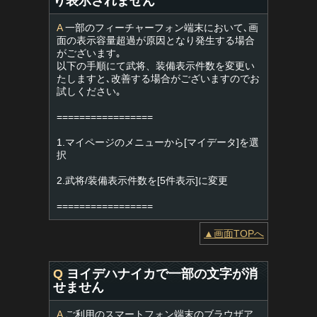
り表示されません
A
一部のフィーチャーフォン端末において､画
面の表示容量超過が原因となり発生する場合
がございます｡
以下の手順にて武将、装備表示件数を変更い
たしますと､改善する場合がございますのでお
試しください｡
=================
1.マイページのメニューから[マイデータ]を選
択
2.武将/装備表示件数を[5件表示]に変更
=================
▲画面TOPへ
Q
ヨイデハナイカで一部の文字が消
せません
A
ご利用のスマートフォン端末のブラウザア