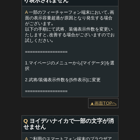
り表示されません
A
一部のフィーチャーフォン端末において､画
面の表示容量超過が原因となり発生する場合
がございます｡
以下の手順にて武将、装備表示件数を変更い
たしますと､改善する場合がございますのでお
試しください｡
=================
1.マイページのメニューから[マイデータ]を選
択
2.武将/装備表示件数を[5件表示]に変更
=================
▲画面TOPへ
Q
ヨイデハナイカで一部の文字が消
せません
A
ご利用のスマートフォン端末のブラウザア