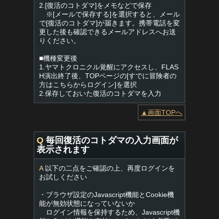
2.[復活のコトダマ]をメモなどで保存
※[メールで保存する]を選択すると、メール
で[復活のコトダマ]が届きます。携帯電話を変
更した後も確認できるメールアドレスへお送
りください。
■機種変更後
1.ヤマトクロニクル覚醒にアクセスし、FLAS
H演出終了後、TOPページの[すでに冒険者の
方はこちらからログイン]を選択
2.保存しておいた復活のコトダマを入力
▲画面TOPへ
Q
毎回復活のコトダマの入力画面が
表示されます
A
以下の二点をご確認の上、再度ログインを
お試しください
・ブラウザ設定のJavascript機能とCookie機
能が無効状態になっていないか
ログイン情報を保持するため、Javascript機