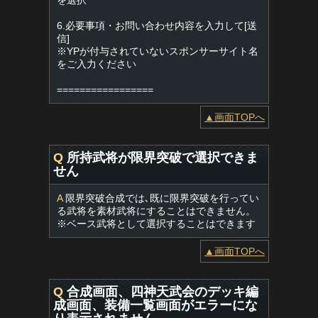
を選択
6.必要事項・お問い合わせ内容を入力して[送
信]
※YPが付与されていないスポンサーサイト名
をご入力ください
=================
▲画面TOPへ
Q
所持武将が限界突破で選択できま
せん
A
限界突破合成では､既に限界突破を行ってい
る武将を素材武将にすることはできません。
※ベース武将として選択することはできます
▲画面TOPへ
Q
合成画面、四神天武会のデッキ編
成画面、装備一覧画面がエラーにな