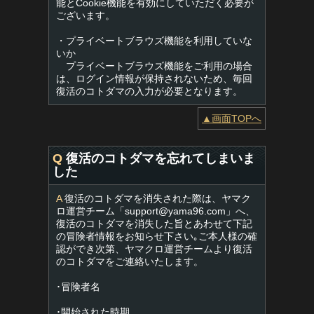
能とCookie機能を有効にしていただく必要が
ございます。
・プライベートブラウズ機能を利用していな
いか
プライベートブラウズ機能をご利用の場合
は、ログイン情報が保持されないため、毎回
復活のコトダマの入力が必要となります。
▲画面TOPへ
Q
復活のコトダマを忘れてしまいま
した
A
復活のコトダマを消失された際は、ヤマク
ロ運営チーム「
support@yama96.com
」へ、
復活のコトダマを消失した旨とあわせて下記
の冒険者情報をお知らせ下さい｡ご本人様の確
認ができ次第、ヤマクロ運営チームより復活
のコトダマをご連絡いたします。
･冒険者名
･開始された時期