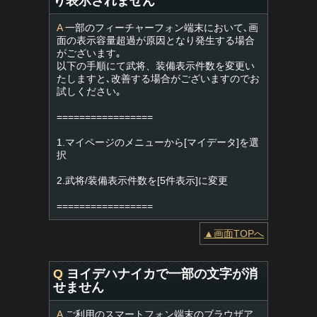
り表示されません
A
一部のフィーチャーフォン端末において､画
面の表示容量超過が原因となり発生する場合
がございます｡
以下の手順にて武将、装備表示件数を変更い
たしますと､改善する場合がございますのでお
試しください｡
=================
1.マイページのメニューから[マイデータ]を選
択
2.武将/装備表示件数を[5件表示]に変更
=================
▲画面TOPへ
Q
ヨイデハナイカで一部の文字が消
せません
A
ご利用のスマートフォン端末のブラウザア