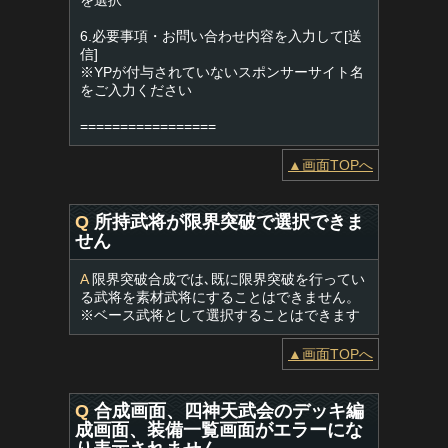
を選択
6.必要事項・お問い合わせ内容を入力して[送
信]
※YPが付与されていないスポンサーサイト名
をご入力ください
=================
▲画面TOPへ
Q
所持武将が限界突破で選択できま
せん
A
限界突破合成では､既に限界突破を行ってい
る武将を素材武将にすることはできません。
※ベース武将として選択することはできます
▲画面TOPへ
Q
合成画面、四神天武会のデッキ編
成画面、装備一覧画面がエラーにな