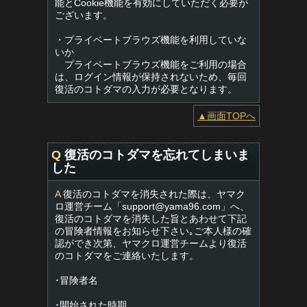
能とCookie機能を有効にしていただく必要が
ございます。
・プライベートブラウズ機能を利用していな
いか
プライベートブラウズ機能をご利用の場合
は、ログイン情報が保持されないため、毎回
復活のコトダマの入力が必要となります。
▲画面TOPへ
Q
復活のコトダマを忘れてしまいま
した
A
復活のコトダマを消失された際は、ヤマク
ロ運営チーム「
support@yama96.com
」へ、
復活のコトダマを消失した旨とあわせて下記
の冒険者情報をお知らせ下さい｡ご本人様の確
認ができ次第、ヤマクロ運営チームより復活
のコトダマをご連絡いたします。
･冒険者名
･開始された時期