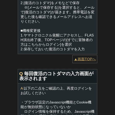
2.[復活のコトダマ]をメモなどで保存
※[メールで保存する]を選択すると、メール
で[復活のコトダマ]が届きます。携帯電話を変
更した後も確認できるメールアドレスへお送
りください。
■機種変更後
1.ヤマトクロニクル覚醒にアクセスし、FLAS
H演出終了後、TOPページの[すでに冒険者の
方はこちらからログイン]を選択
2.保存しておいた復活のコトダマを入力
▲画面TOPへ
Q
毎回復活のコトダマの入力画面が
表示されます
A
以下の二点をご確認の上、再度ログインを
お試しください
・ブラウザ設定のJavascript機能とCookie機
能が無効状態になっていないか
ログイン情報を保持するため、Javascript機