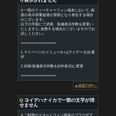
り表示されません
A
一部のフィーチャーフォン端末において､画
面の表示容量超過が原因となり発生する場合
がございます｡
以下の手順にて武将、装備表示件数を変更い
たしますと､改善する場合がございますのでお
試しください｡
=================
1.マイページのメニューから[マイデータ]を選
択
2.武将/装備表示件数を[5件表示]に変更
=================
▲画面TOPへ
Q
ヨイデハナイカで一部の文字が消
せません
A
ご利用のスマートフォン端末のブラウザア