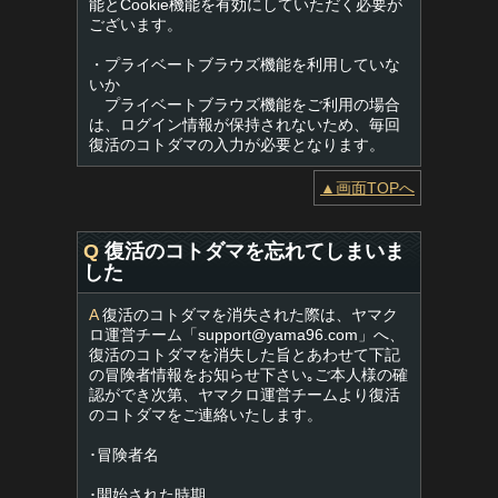
能とCookie機能を有効にしていただく必要が
ございます。
・プライベートブラウズ機能を利用していな
いか
プライベートブラウズ機能をご利用の場合
は、ログイン情報が保持されないため、毎回
復活のコトダマの入力が必要となります。
▲画面TOPへ
Q
復活のコトダマを忘れてしまいま
した
A
復活のコトダマを消失された際は、ヤマク
ロ運営チーム「
support@yama96.com
」へ、
復活のコトダマを消失した旨とあわせて下記
の冒険者情報をお知らせ下さい｡ご本人様の確
認ができ次第、ヤマクロ運営チームより復活
のコトダマをご連絡いたします。
･冒険者名
･開始された時期