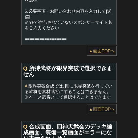
を選択
6.必要事項・お問い合わせ内容を入力して[送
信]
※YPが付与されていないスポンサーサイト名
をご入力ください
=================
▲画面TOPへ
Q
所持武将が限界突破で選択できま
せん
A
限界突破合成では､既に限界突破を行ってい
る武将を素材武将にすることはできません。
※ベース武将として選択することはできます
▲画面TOPへ
Q
合成画面、四神天武会のデッキ編
成画面、装備一覧画面がエラーにな