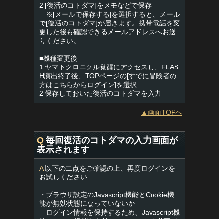
2.[復活のコトダマ]をメモなどで保存
※[メールで保存する]を選択すると、メール
で[復活のコトダマ]が届きます。携帯電話を変
更した後も確認できるメールアドレスへお送
りください。
■機種変更後
1.ヤマトクロニクル覚醒にアクセスし、FLAS
H演出終了後、TOPページの[すでに冒険者の
方はこちらからログイン]を選択
2.保存しておいた復活のコトダマを入力
▲画面TOPへ
Q
毎回復活のコトダマの入力画面が
表示されます
A
以下の二点をご確認の上、再度ログインを
お試しください
・ブラウザ設定のJavascript機能とCookie機
能が無効状態になっていないか
ログイン情報を保持するため、Javascript機