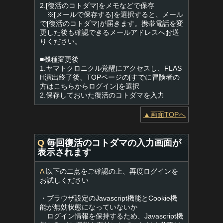
2.[復活のコトダマ]をメモなどで保存
※[メールで保存する]を選択すると、メール
で[復活のコトダマ]が届きます。携帯電話を変
更した後も確認できるメールアドレスへお送
りください。
■機種変更後
1.ヤマトクロニクル覚醒にアクセスし、FLAS
H演出終了後、TOPページの[すでに冒険者の
方はこちらからログイン]を選択
2.保存しておいた復活のコトダマを入力
▲画面TOPへ
Q
毎回復活のコトダマの入力画面が
表示されます
A
以下の二点をご確認の上、再度ログインを
お試しください
・ブラウザ設定のJavascript機能とCookie機
能が無効状態になっていないか
ログイン情報を保持するため、Javascript機