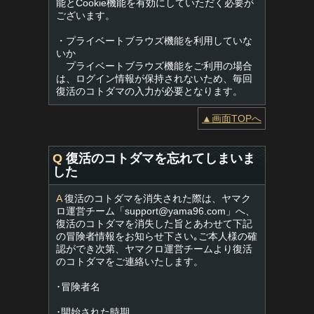
能とCookie機能を有効にしていただく必要が
ございます。
・プライベートブラウズ機能を利用していな
いか
プライベートブラウズ機能をご利用の場合
は、ログイン情報が保持されないため、毎回
復活のコトダマの入力が必要となります。
▲画面TOPへ
Q
復活のコトダマを忘れてしまいま
した
A
復活のコトダマを消失された際は、ヤマク
ロ運営チーム「
support@yama96.com
」へ、
復活のコトダマを消失した旨とあわせて下記
の冒険者情報をお知らせ下さい｡ご本人様の確
認ができ次第、ヤマクロ運営チームより復活
のコトダマをご連絡いたします。
･冒険者名
･開始された時期