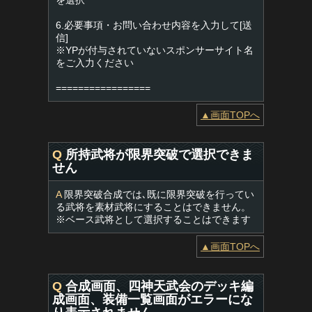
を選択
6.必要事項・お問い合わせ内容を入力して[送
信]
※YPが付与されていないスポンサーサイト名
をご入力ください
=================
▲画面TOPへ
Q
所持武将が限界突破で選択できま
せん
A
限界突破合成では､既に限界突破を行ってい
る武将を素材武将にすることはできません。
※ベース武将として選択することはできます
▲画面TOPへ
Q
合成画面、四神天武会のデッキ編
成画面、装備一覧画面がエラーにな