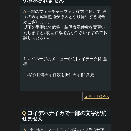
り表示されません
A
一部のフィーチャーフォン端末において､画
面の表示容量超過が原因となり発生する場合
がございます｡
以下の手順にて武将、装備表示件数を変更い
たしますと､改善する場合がございますのでお
試しください｡
=================
1.マイページのメニューから[マイデータ]を選
択
2.武将/装備表示件数を[5件表示]に変更
=================
▲画面TOPへ
Q
ヨイデハナイカで一部の文字が消
せません
A
ご利用のスマートフォン端末のブラウザア