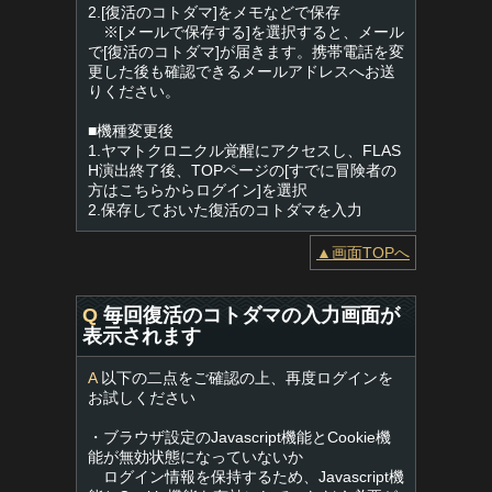
2.[復活のコトダマ]をメモなどで保存
※[メールで保存する]を選択すると、メール
で[復活のコトダマ]が届きます。携帯電話を変
更した後も確認できるメールアドレスへお送
りください。
■機種変更後
1.ヤマトクロニクル覚醒にアクセスし、FLAS
H演出終了後、TOPページの[すでに冒険者の
方はこちらからログイン]を選択
2.保存しておいた復活のコトダマを入力
▲画面TOPへ
Q
毎回復活のコトダマの入力画面が
表示されます
A
以下の二点をご確認の上、再度ログインを
お試しください
・ブラウザ設定のJavascript機能とCookie機
能が無効状態になっていないか
ログイン情報を保持するため、Javascript機