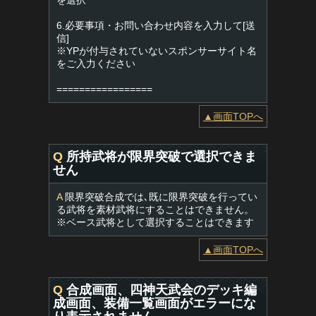
を選択
6.必要事項・お問い合わせ内容を入力して[送
信]
※YPが付与されていないスポンサーサイト名
をご入力ください
=================
▲画面TOPへ
Q
所持武将が限界突破で選択できま
せん
A
限界突破合成では､既に限界突破を行ってい
る武将を素材武将にすることはできません。
※ベース武将として選択することはできます
▲画面TOPへ
Q
合成画面、四神天武会のデッキ編
成画面、装備一覧画面がエラーにな