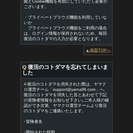
能とCookie機能を有効にしていただく必要が
ございます。
・プライベートブラウズ機能を利用していな
いか
プライベートブラウズ機能をご利用の場合
は、ログイン情報が保持されないため、毎回
復活のコトダマの入力が必要となります。
▲画面TOPへ
Q
復活のコトダマを忘れてしまいま
した
A
復活のコトダマを消失された際は、ヤマク
ロ運営チーム「
support@yama96.com
」へ、
復活のコトダマを消失した旨とあわせて下記
の冒険者情報をお知らせ下さい｡ご本人様の確
認ができ次第、ヤマクロ運営チームより復活
のコトダマをご連絡いたします。
･冒険者名
･開始された時期