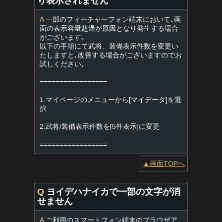
り表示されません
A
一部のフィーチャーフォン端末において､画
面の表示容量超過が原因となり発生する場合
がございます｡
以下の手順にて武将、装備表示件数を変更い
たしますと､改善する場合がございますのでお
試しください｡
=================
1.マイページのメニューから[マイデータ]を選
択
2.武将/装備表示件数を[5件表示]に変更
=================
▲画面TOPへ
Q
ヨイデハナイカで一部の文字が消
せません
A
ご利用のスマートフォン端末のブラウザア