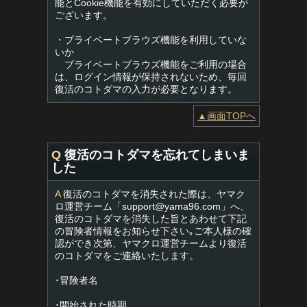
能とCookie機能を有効にしていただく必要が
ございます。
・プライベートブラウズ機能を利用していな
いか
プライベートブラウズ機能をご利用の場合
は、ログイン情報が保持されないため、毎回
復活のコトダマの入力が必要となります。
▲画面TOPへ
Q
復活のコトダマを忘れてしまいま
した
A
復活のコトダマを消失された際は、ヤマク
ロ運営チーム「
support@yama96.com
」へ、
復活のコトダマを消失した旨とあわせて下記
の冒険者情報をお知らせ下さい｡ご本人様の確
認ができ次第、ヤマクロ運営チームより復活
のコトダマをご連絡いたします。
･冒険者名
･開始された時期