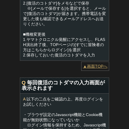
2.[復活のコトダマ]をメモなどで保存
※[メールで保存する]を選択すると、メール
で[復活のコトダマ]が届きます。携帯電話を変
更した後も確認できるメールアドレスへお送
りください。
■機種変更後
1.ヤマトクロニクル覚醒にアクセスし、FLAS
H演出終了後、TOPページの[すでに冒険者の
方はこちらからログイン]を選択
2.保存しておいた復活のコトダマを入力
▲画面TOPへ
Q
毎回復活のコトダマの入力画面が
表示されます
A
以下の二点をご確認の上、再度ログインを
お試しください
・ブラウザ設定のJavascript機能とCookie機
能が無効状態になっていないか
ログイン情報を保持するため、Javascript機