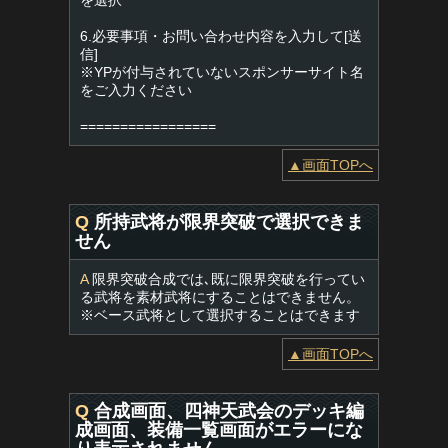
を選択
6.必要事項・お問い合わせ内容を入力して[送
信]
※YPが付与されていないスポンサーサイト名
をご入力ください
=================
▲画面TOPへ
Q
所持武将が限界突破で選択できま
せん
A
限界突破合成では､既に限界突破を行ってい
る武将を素材武将にすることはできません。
※ベース武将として選択することはできます
▲画面TOPへ
Q
合成画面、四神天武会のデッキ編
成画面、装備一覧画面がエラーにな