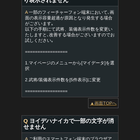
り表示されません
A
一部のフィーチャーフォン端末において､画
面の表示容量超過が原因となり発生する場合
がございます｡
以下の手順にて武将、装備表示件数を変更い
たしますと､改善する場合がございますのでお
試しください｡
=================
1.マイページのメニューから[マイデータ]を選
択
2.武将/装備表示件数を[5件表示]に変更
=================
▲画面TOPへ
Q
ヨイデハナイカで一部の文字が消
せません
A
ご利用のスマートフォン端末のブラウザア