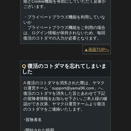
能とCookie機能を有効にしていただく必要が
ございます。
・プライベートブラウズ機能を利用していな
いか
プライベートブラウズ機能をご利用の場合
は、ログイン情報が保持されないため、毎回
復活のコトダマの入力が必要となります。
▲画面TOPへ
Q
復活のコトダマを忘れてしまいま
した
A
復活のコトダマを消失された際は、ヤマク
ロ運営チーム「
support@yama96.com
」へ、
復活のコトダマを消失した旨とあわせて下記
の冒険者情報をお知らせ下さい｡ご本人様の確
認ができ次第、ヤマクロ運営チームより復活
のコトダマをご連絡いたします。
･冒険者名
･開始された時期