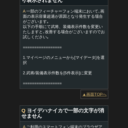
り表示されません
A
一部のフィーチャーフォン端末において､画
面の表示容量超過が原因となり発生する場合
がございます｡
以下の手順にて武将、装備表示件数を変更い
たしますと､改善する場合がございますのでお
試しください｡
=================
1.マイページのメニューから[マイデータ]を選
択
2.武将/装備表示件数を[5件表示]に変更
=================
▲画面TOPへ
Q
ヨイデハナイカで一部の文字が消
せません
A
ご利用のスマートフォン端末のブラウザア