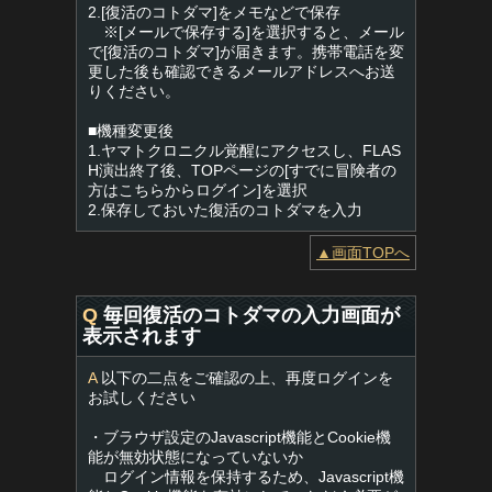
2.[復活のコトダマ]をメモなどで保存
※[メールで保存する]を選択すると、メール
で[復活のコトダマ]が届きます。携帯電話を変
更した後も確認できるメールアドレスへお送
りください。
■機種変更後
1.ヤマトクロニクル覚醒にアクセスし、FLAS
H演出終了後、TOPページの[すでに冒険者の
方はこちらからログイン]を選択
2.保存しておいた復活のコトダマを入力
▲画面TOPへ
Q
毎回復活のコトダマの入力画面が
表示されます
A
以下の二点をご確認の上、再度ログインを
お試しください
・ブラウザ設定のJavascript機能とCookie機
能が無効状態になっていないか
ログイン情報を保持するため、Javascript機