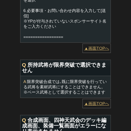
を選択
6.必要事項・お問い合わせ内容を入力して[送
信]
※YPが付与されていないスポンサーサイト名
をご入力ください
=================
▲画面TOPへ
Q
所持武将が限界突破で選択できま
せん
A
限界突破合成では､既に限界突破を行ってい
る武将を素材武将にすることはできません。
※ベース武将として選択することはできます
▲画面TOPへ
Q
合成画面、四神天武会のデッキ編
成画面、装備一覧画面がエラーにな