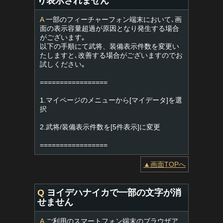
り表示されません
A
一部のフィーチャーフォン端末において､画
面の表示容量超過が原因となり発生する場合
がございます｡
以下の手順にて武将、装備表示件数を変更い
たしますと､改善する場合がございますのでお
試しください｡
=================
1.マイページのメニューから[マイデータ]を選
択
2.武将/装備表示件数を[5件表示]に変更
=================
▲画面TOPへ
Q
ヨイデハナイカで一部の文字が消
せません
A
ご利用のスマートフォン端末のブラウザア