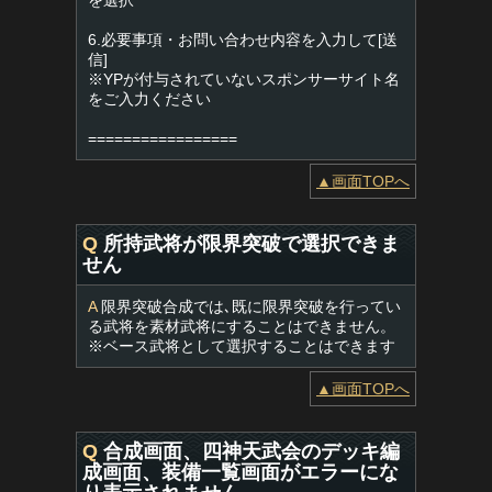
を選択
6.必要事項・お問い合わせ内容を入力して[送
信]
※YPが付与されていないスポンサーサイト名
をご入力ください
=================
▲画面TOPへ
Q
所持武将が限界突破で選択できま
せん
A
限界突破合成では､既に限界突破を行ってい
る武将を素材武将にすることはできません。
※ベース武将として選択することはできます
▲画面TOPへ
Q
合成画面、四神天武会のデッキ編
成画面、装備一覧画面がエラーにな