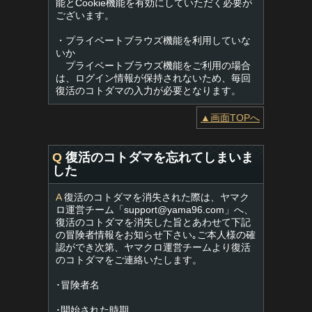
能とCookie機能を有効にしていただく必要が
ございます。
・プライベートブラウズ機能を利用していな
いか
プライベートブラウズ機能をご利用の場合
は、ログイン情報が保持されないため、毎回
復活のコトダマの入力が必要となります。
▲画面TOPへ
Q
復活のコトダマを忘れてしまいま
した
A
復活のコトダマを消失された際は、ヤマク
ロ運営チーム「
support@yama96.com
」へ、
復活のコトダマを消失した旨とあわせて下記
の冒険者情報をお知らせ下さい｡ご本人様の確
認ができ次第、ヤマクロ運営チームより復活
のコトダマをご連絡いたします。
･冒険者名
･開始された時期