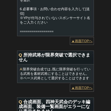
を選択
6.必要事項・お問い合わせ内容を入力して[送
信]
※YPが付与されていないスポンサーサイト名
をご入力ください
=================
▲画面TOPへ
Q
所持武将が限界突破で選択できま
せん
A
限界突破合成では､既に限界突破を行ってい
る武将を素材武将にすることはできません。
※ベース武将として選択することはできます
▲画面TOPへ
Q
合成画面、四神天武会のデッキ編
成画面、装備一覧画面がエラーにな