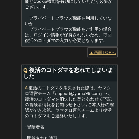
能とCookie機能を有効にしていただく必要が
ございます。
・プライベートブラウズ機能を利用していな
いか
プライベートブラウズ機能をご利用の場合
は、ログイン情報が保持されないため、毎回
復活のコトダマの入力が必要となります。
▲画面TOPへ
Q
復活のコトダマを忘れてしまいま
した
A
復活のコトダマを消失された際は、ヤマク
ロ運営チーム「
support@yama96.com
」へ、
復活のコトダマを消失した旨とあわせて下記
の冒険者情報をお知らせ下さい｡ご本人様の確
認ができ次第、ヤマクロ運営チームより復活
のコトダマをご連絡いたします。
･冒険者名
･開始された時期