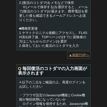
2.[復活のコトダマ]をメモなどで保存
※[メールで保存する]を選択すると、メール
で[復活のコトダマ]が届きます。携帯電話を変
更した後も確認できるメールアドレスへお送
りください。
■機種変更後
1.ヤマトクロニクル覚醒にアクセスし、FLAS
H演出終了後、TOPページの[すでに冒険者の
方はこちらからログイン]を選択
2.保存しておいた復活のコトダマを入力
▲画面TOPへ
Q
毎回復活のコトダマの入力画面が
表示されます
A
以下の二点をご確認の上、再度ログインを
お試しください
・ブラウザ設定のJavascript機能とCookie機
能が無効状態になっていないか
ログイン情報を保持するため、Javascript機