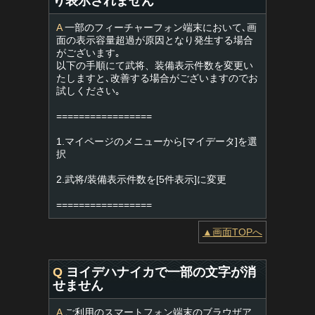
り表示されません
A
一部のフィーチャーフォン端末において､画
面の表示容量超過が原因となり発生する場合
がございます｡
以下の手順にて武将、装備表示件数を変更い
たしますと､改善する場合がございますのでお
試しください｡
=================
1.マイページのメニューから[マイデータ]を選
択
2.武将/装備表示件数を[5件表示]に変更
=================
▲画面TOPへ
Q
ヨイデハナイカで一部の文字が消
せません
A
ご利用のスマートフォン端末のブラウザア