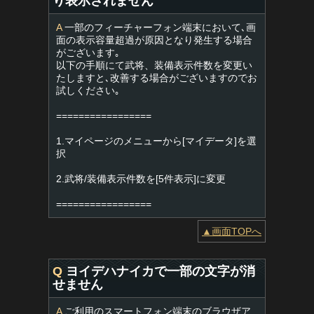
り表示されません
A
一部のフィーチャーフォン端末において､画
面の表示容量超過が原因となり発生する場合
がございます｡
以下の手順にて武将、装備表示件数を変更い
たしますと､改善する場合がございますのでお
試しください｡
=================
1.マイページのメニューから[マイデータ]を選
択
2.武将/装備表示件数を[5件表示]に変更
=================
▲画面TOPへ
Q
ヨイデハナイカで一部の文字が消
せません
A
ご利用のスマートフォン端末のブラウザア