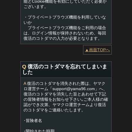
能とCookie機能を有効にしていただく必要が
ございます。
・プライベートブラウズ機能を利用していな
いか
プライベートブラウズ機能をご利用の場合
は、ログイン情報が保持されないため、毎回
復活のコトダマの入力が必要となります。
▲画面TOPへ
Q
復活のコトダマを忘れてしまいま
した
A
復活のコトダマを消失された際は、ヤマク
ロ運営チーム「
support@yama96.com
」へ、
復活のコトダマを消失した旨とあわせて下記
の冒険者情報をお知らせ下さい｡ご本人様の確
認ができ次第、ヤマクロ運営チームより復活
のコトダマをご連絡いたします。
･冒険者名
･開始された時期