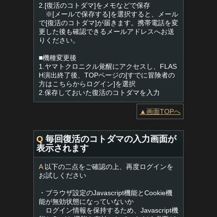
2.[復活のコトダマ]をメモなどで保存
※[メールで保存する]を選択すると、メール
で[復活のコトダマ]が届きます。携帯電話を変
更した後も確認できるメールアドレスへお送
りください。
■機種変更後
1.ヤマトクロニクル覚醒にアクセスし、FLAS
H演出終了後、TOPページの[すでに冒険者の
方はこちらからログイン]を選択
2.保存しておいた復活のコトダマを入力
▲画面TOPへ
Q
毎回復活のコトダマの入力画面が
表示されます
A
以下の二点をご確認の上、再度ログインを
お試しください
・ブラウザ設定のJavascript機能とCookie機
能が無効状態になっていないか
ログイン情報を保持するため、Javascript機