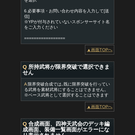
を選択
6.必要事項・お問い合わせ内容を入力して[送
信]
※YPが付与されていないスポンサーサイト名
をご入力ください
=================
▲画面TOPへ
Q
所持武将が限界突破で選択できま
せん
A
限界突破合成では､既に限界突破を行ってい
る武将を素材武将にすることはできません。
※ベース武将として選択することはできます
▲画面TOPへ
Q
合成画面、四神天武会のデッキ編
成画面、装備一覧画面がエラーにな