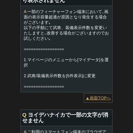
り表示されません
A
一部のフィーチャーフォン端末において､画
面の表示容量超過が原因となり発生する場合
がございます｡
以下の手順にて武将、装備表示件数を変更い
たしますと､改善する場合がございますのでお
試しください｡
=================
1.マイページのメニューから[マイデータ]を選
択
2.武将/装備表示件数を[5件表示]に変更
=================
▲画面TOPへ
Q
ヨイデハナイカで一部の文字が消
せません
A
ご利用のスマートフォン端末のブラウザア