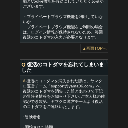
能とCookie機能を有効にしていただく必要が
ございます。
・プライベートブラウズ機能を利用していな
いか
プライベートブラウズ機能をご利用の場合
は、ログイン情報が保持されないため、毎回
復活のコトダマの入力が必要となります。
▲画面TOPへ
Q
復活のコトダマを忘れてしまいま
した
A
復活のコトダマを消失された際は、ヤマク
ロ運営チーム「
support@yama96.com
」へ、
復活のコトダマを消失した旨とあわせて下記
の冒険者情報をお知らせ下さい｡ご本人様の確
認ができ次第、ヤマクロ運営チームより復活
のコトダマをご連絡いたします。
･冒険者名
･開始された時期