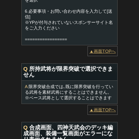
を選択
6.必要事項・お問い合わせ内容を入力して[送
信]
※YPが付与されていないスポンサーサイト名
をご入力ください
=================
▲画面TOPへ
Q
所持武将が限界突破で選択できま
せん
A
限界突破合成では､既に限界突破を行ってい
る武将を素材武将にすることはできません。
※ベース武将として選択することはできます
▲画面TOPへ
Q
合成画面、四神天武会のデッキ編
成画面、装備一覧画面がエラーにな