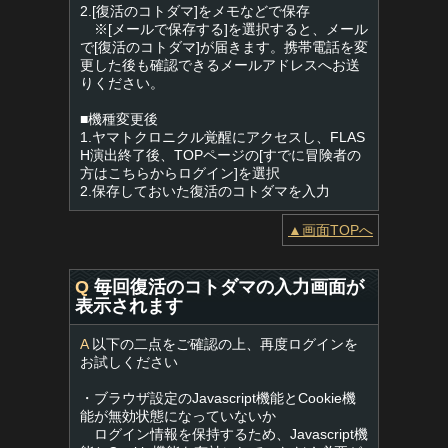
2.[復活のコトダマ]をメモなどで保存
※[メールで保存する]を選択すると、メール
で[復活のコトダマ]が届きます。携帯電話を変
更した後も確認できるメールアドレスへお送
りください。
■機種変更後
1.ヤマトクロニクル覚醒にアクセスし、FLAS
H演出終了後、TOPページの[すでに冒険者の
方はこちらからログイン]を選択
2.保存しておいた復活のコトダマを入力
▲画面TOPへ
Q
毎回復活のコトダマの入力画面が
表示されます
A
以下の二点をご確認の上、再度ログインを
お試しください
・ブラウザ設定のJavascript機能とCookie機
能が無効状態になっていないか
ログイン情報を保持するため、Javascript機