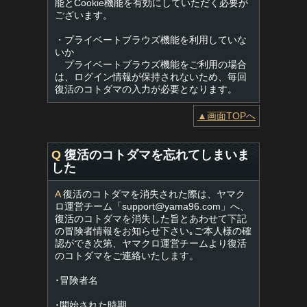
能とCookie機能を有効にしていただく必要が
ございます。
・プライベートブラウズ機能を利用していな
いか
プライベートブラウズ機能をご利用の場合
は、ログイン情報が保持されないため、毎回
復活のコトダマの入力が必要となります。
▲画面TOPへ
Q
復活のコトダマを忘れてしまいま
した
A
復活のコトダマを消失された際は、ヤマク
ロ運営チーム「
support@yama96.com
」へ、
復活のコトダマを消失した旨とあわせて下記
の冒険者情報をお知らせ下さい｡ご本人様の確
認ができ次第、ヤマクロ運営チームより復活
のコトダマをご連絡いたします。
･冒険者名
･開始された時期