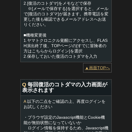
2.[復活のコトダマ]をメモなどで保存
※[メールで保存する]を選択すると、メール
で[復活のコトダマ]が届きます。携帯電話を変
更した後も確認できるメールアドレスへお送
りください。
■機種変更後
1.ヤマトクロニクル覚醒にアクセスし、FLAS
H演出終了後、TOPページの[すでに冒険者の
方はこちらからログイン]を選択
2.保存しておいた復活のコトダマを入力
▲画面TOPへ
Q
毎回復活のコトダマの入力画面が
表示されます
A
以下の二点をご確認の上、再度ログインを
お試しください
・ブラウザ設定のJavascript機能とCookie機
能が無効状態になっていないか
ログイン情報を保持するため、Javascript機