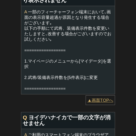
り表示されません
A
一部のフィーチャーフォン端末において､画
面の表示容量超過が原因となり発生する場合
がございます｡
以下の手順にて武将、装備表示件数を変更い
たしますと､改善する場合がございますのでお
試しください｡
=================
1.マイページのメニューから[マイデータ]を選
択
2.武将/装備表示件数を[5件表示]に変更
=================
▲画面TOPへ
Q
ヨイデハナイカで一部の文字が消
せません
A
ご利用のスマートフォン端末のブラウザア