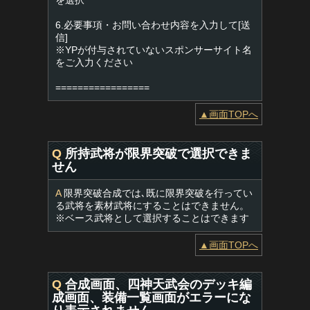
を選択
6.必要事項・お問い合わせ内容を入力して[送
信]
※YPが付与されていないスポンサーサイト名
をご入力ください
=================
▲画面TOPへ
Q
所持武将が限界突破で選択できま
せん
A
限界突破合成では､既に限界突破を行ってい
る武将を素材武将にすることはできません。
※ベース武将として選択することはできます
▲画面TOPへ
Q
合成画面、四神天武会のデッキ編
成画面、装備一覧画面がエラーにな