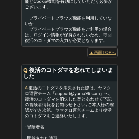
能とCookie機能を有効にしていただく必要が
ございます。
・プライベートブラウズ機能を利用していな
いか
プライベートブラウズ機能をご利用の場合
は、ログイン情報が保持されないため、毎回
復活のコトダマの入力が必要となります。
▲画面TOPへ
Q
復活のコトダマを忘れてしまいま
した
A
復活のコトダマを消失された際は、ヤマク
ロ運営チーム「
support@yama96.com
」へ、
復活のコトダマを消失した旨とあわせて下記
の冒険者情報をお知らせ下さい｡ご本人様の確
認ができ次第、ヤマクロ運営チームより復活
のコトダマをご連絡いたします。
･冒険者名
･開始された時期