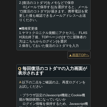
2.[復活のコトダマ]をメモなどで保存
※[メールで保存する]を選択すると、メール
で[復活のコトダマ]が届きます。携帯電話を変
更した後も確認できるメールアドレスへお送
りください。
■機種変更後
1.ヤマトクロニクル覚醒にアクセスし、FLAS
H演出終了後、TOPページの[すでに冒険者の
方はこちらからログイン]を選択
2.保存しておいた復活のコトダマを入力
▲画面TOPへ
Q
毎回復活のコトダマの入力画面が
表示されます
A
以下の二点をご確認の上、再度ログインを
お試しください
・ブラウザ設定のJavascript機能とCookie機
能が無効状態になっていないか
ログイン情報を保持するため、Javascript機