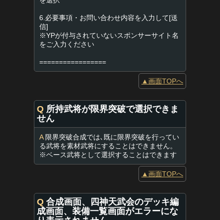
を選択
6.必要事項・お問い合わせ内容を入力して[送
信]
※YPが付与されていないスポンサーサイト名
をご入力ください
=================
▲画面TOPへ
Q
所持武将が限界突破で選択できま
せん
A
限界突破合成では､既に限界突破を行ってい
る武将を素材武将にすることはできません。
※ベース武将として選択することはできます
▲画面TOPへ
Q
合成画面、四神天武会のデッキ編
成画面、装備一覧画面がエラーにな