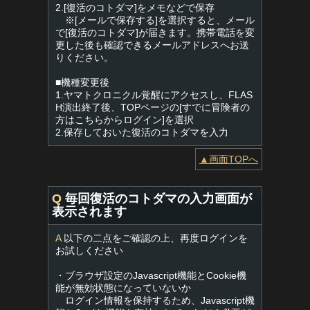
2.[復活のコトダマ]をメモなどで保存
※[メールで保存する]を選択すると、メール
で[復活のコトダマ]が届きます。携帯電話を変
更した後も確認できるメールアドレスへお送
りください。
■機種変更後
1.ヤマトクロニクル覚醒にアクセスし、FLAS
H演出終了後、TOPページの[すでに冒険者の
方はこちらからログイン]を選択
2.保存しておいた復活のコトダマを入力
▲画面TOPへ
Q
毎回復活のコトダマの入力画面が
表示されます
A
以下の二点をご確認の上、再度ログインを
お試しください
・ブラウザ設定のJavascript機能とCookie機
能が無効状態になっていないか
ログイン情報を保持するため、Javascript機