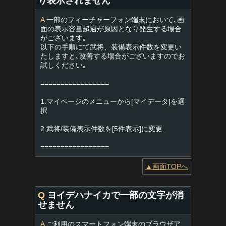
り表示されません
A
一部のフィーチャーフォン端末において､画
面の表示容量超過が原因となり発生する場合
がございます｡
以下の手順にて武将、装備表示件数を変更い
たしますと､改善する場合がございますのでお
試しください｡
=================
1.マイページのメニューから[マイデータ]を選
択
2.武将/装備表示件数を[5件表示]に変更
=================
▲画面TOPへ
Q
ヨイデハナイカで一部の文字が消
せません
A
ご利用のスマートフォン端末のブラウザア