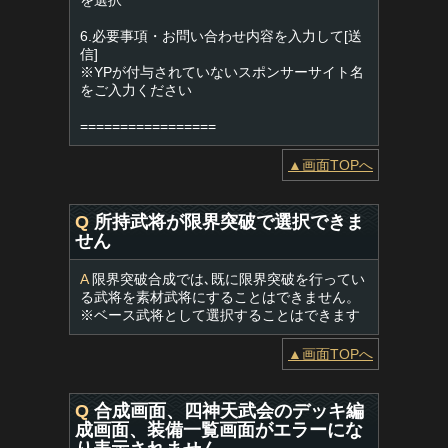
を選択
6.必要事項・お問い合わせ内容を入力して[送
信]
※YPが付与されていないスポンサーサイト名
をご入力ください
=================
▲画面TOPへ
Q
所持武将が限界突破で選択できま
せん
A
限界突破合成では､既に限界突破を行ってい
る武将を素材武将にすることはできません。
※ベース武将として選択することはできます
▲画面TOPへ
Q
合成画面、四神天武会のデッキ編
成画面、装備一覧画面がエラーにな