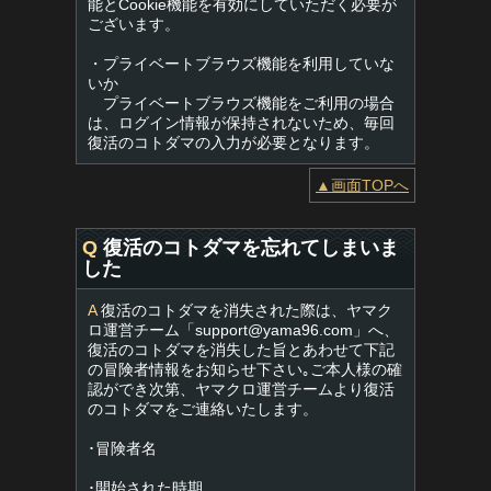
能とCookie機能を有効にしていただく必要が
ございます。
・プライベートブラウズ機能を利用していな
いか
プライベートブラウズ機能をご利用の場合
は、ログイン情報が保持されないため、毎回
復活のコトダマの入力が必要となります。
▲画面TOPへ
Q
復活のコトダマを忘れてしまいま
した
A
復活のコトダマを消失された際は、ヤマク
ロ運営チーム「
support@yama96.com
」へ、
復活のコトダマを消失した旨とあわせて下記
の冒険者情報をお知らせ下さい｡ご本人様の確
認ができ次第、ヤマクロ運営チームより復活
のコトダマをご連絡いたします。
･冒険者名
･開始された時期