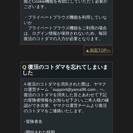
能とCookie機能を有効にしていただく必要が
ございます。
・プライベートブラウズ機能を利用していな
いか
プライベートブラウズ機能をご利用の場合
は、ログイン情報が保持されないため、毎回
復活のコトダマの入力が必要となります。
▲画面TOPへ
Q
復活のコトダマを忘れてしまいま
した
A
復活のコトダマを消失された際は、ヤマク
ロ運営チーム「
support@yama96.com
」へ、
復活のコトダマを消失した旨とあわせて下記
の冒険者情報をお知らせ下さい｡ご本人様の確
認ができ次第、ヤマクロ運営チームより復活
のコトダマをご連絡いたします。
･冒険者名
･開始された時期