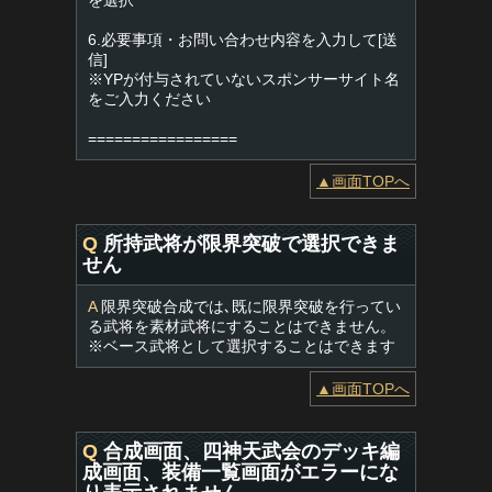
を選択
6.必要事項・お問い合わせ内容を入力して[送
信]
※YPが付与されていないスポンサーサイト名
をご入力ください
=================
▲画面TOPへ
Q
所持武将が限界突破で選択できま
せん
A
限界突破合成では､既に限界突破を行ってい
る武将を素材武将にすることはできません。
※ベース武将として選択することはできます
▲画面TOPへ
Q
合成画面、四神天武会のデッキ編
成画面、装備一覧画面がエラーにな