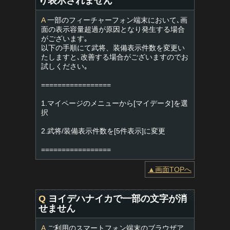
り表示されません
A
一部のフィーチャーフォン端末において､画
面の表示容量超過が原因となり発生する場合
がございます｡
以下の手順にて武将、装備表示件数を変更い
たしますと､改善する場合がございますのでお
試しください｡
=================
1.マイページのメニューから[マイデータ]を選
択
2.武将/装備表示件数を[5件表示]に変更
=================
▲画面TOPへ
Q
ヨイデハナイカで一部の文字が消
せません
A
ご利用のスマートフォン端末のブラウザア