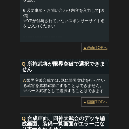
を選択
6.必要事項・お問い合わせ内容を入力して[送
信]
※YPが付与されていないスポンサーサイト名
をご入力ください
=================
▲画面TOPへ
Q
所持武将が限界突破で選択できま
せん
A
限界突破合成では､既に限界突破を行ってい
る武将を素材武将にすることはできません。
※ベース武将として選択することはできます
▲画面TOPへ
Q
合成画面、四神天武会のデッキ編
成画面、装備一覧画面がエラーにな