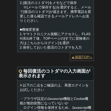
2.[復活のコトダマ]をメモなどで保存
※[メールで保存する]を選択すると、メール
で[復活のコトダマ]が届きます。携帯電話を変
更した後も確認できるメールアドレスへお送
りください。
■機種変更後
1.ヤマトクロニクル覚醒にアクセスし、FLAS
H演出終了後、TOPページの[すでに冒険者の
方はこちらからログイン]を選択
2.保存しておいた復活のコトダマを入力
▲画面TOPへ
Q
毎回復活のコトダマの入力画面が
表示されます
A
以下の二点をご確認の上、再度ログインを
お試しください
・ブラウザ設定のJavascript機能とCookie機
能が無効状態になっていないか
ログイン情報を保持するため、Javascript機