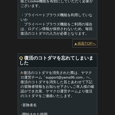
能とCookie機能を有効にしていただく必要が
ございます。
・プライベートブラウズ機能を利用していな
いか
プライベートブラウズ機能をご利用の場合
は、ログイン情報が保持されないため、毎回
復活のコトダマの入力が必要となります。
▲画面TOPへ
Q
復活のコトダマを忘れてしまいま
した
A
復活のコトダマを消失された際は、ヤマク
ロ運営チーム「
support@yama96.com
」へ、
復活のコトダマを消失した旨とあわせて下記
の冒険者情報をお知らせ下さい｡ご本人様の確
認ができ次第、ヤマクロ運営チームより復活
のコトダマをご連絡いたします。
･冒険者名
･開始された時期