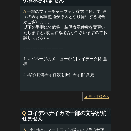
り表示されません
A
一部のフィーチャーフォン端末において､画
面の表示容量超過が原因となり発生する場合
がございます｡
以下の手順にて武将、装備表示件数を変更い
たしますと､改善する場合がございますのでお
試しください｡
=================
1.マイページのメニューから[マイデータ]を選
択
2.武将/装備表示件数を[5件表示]に変更
=================
▲画面TOPへ
Q
ヨイデハナイカで一部の文字が消
せません
A
ご利用のスマートフォン端末のブラウザア