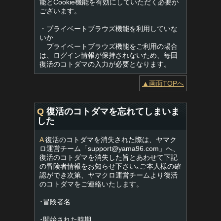
能とCookie機能を有効にしていただく必要が
ございます。
・プライベートブラウズ機能を利用していな
いか
プライベートブラウズ機能をご利用の場合
は、ログイン情報が保持されないため、毎回
復活のコトダマの入力が必要となります。
▲画面TOPへ
Q
復活のコトダマを忘れてしまいま
した
A
復活のコトダマを消失された際は、ヤマク
ロ運営チーム「
support@yama96.com
」へ、
復活のコトダマを消失した旨とあわせて下記
の冒険者情報をお知らせ下さい｡ご本人様の確
認ができ次第、ヤマクロ運営チームより復活
のコトダマをご連絡いたします。
･冒険者名
･開始された時期