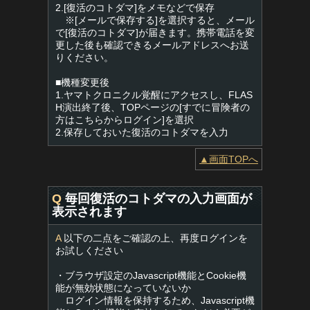
2.[復活のコトダマ]をメモなどで保存
※[メールで保存する]を選択すると、メール
で[復活のコトダマ]が届きます。携帯電話を変
更した後も確認できるメールアドレスへお送
りください。
■機種変更後
1.ヤマトクロニクル覚醒にアクセスし、FLAS
H演出終了後、TOPページの[すでに冒険者の
方はこちらからログイン]を選択
2.保存しておいた復活のコトダマを入力
▲画面TOPへ
Q
毎回復活のコトダマの入力画面が
表示されます
A
以下の二点をご確認の上、再度ログインを
お試しください
・ブラウザ設定のJavascript機能とCookie機
能が無効状態になっていないか
ログイン情報を保持するため、Javascript機