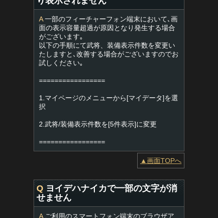
り表示されません
A
一部のフィーチャーフォン端末において､画
面の表示容量超過が原因となり発生する場合
がございます｡
以下の手順にて武将、装備表示件数を変更い
たしますと､改善する場合がございますのでお
試しください｡
=================
1.マイページのメニューから[マイデータ]を選
択
2.武将/装備表示件数を[5件表示]に変更
=================
▲画面TOPへ
Q
ヨイデハナイカで一部の文字が消
せません
A
ご利用のスマートフォン端末のブラウザア