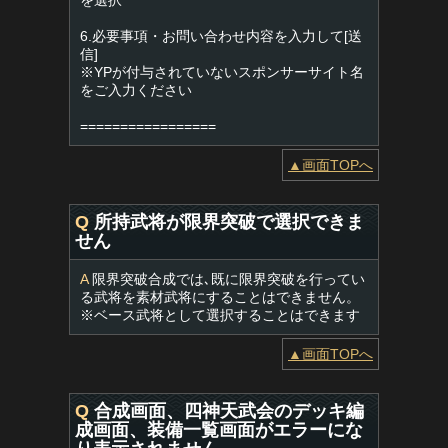
を選択
6.必要事項・お問い合わせ内容を入力して[送
信]
※YPが付与されていないスポンサーサイト名
をご入力ください
=================
▲画面TOPへ
Q
所持武将が限界突破で選択できま
せん
A
限界突破合成では､既に限界突破を行ってい
る武将を素材武将にすることはできません。
※ベース武将として選択することはできます
▲画面TOPへ
Q
合成画面、四神天武会のデッキ編
成画面、装備一覧画面がエラーにな