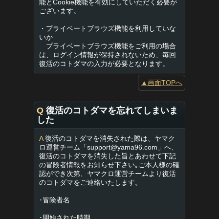
能とCookie機能を有効にしていただく必要が
ございます。
・プライベートブラウズ機能を利用していな
いか
プライベートブラウズ機能をご利用の場合
は、ログイン情報が保持されないため、毎回
復活のコトダマの入力が必要となります。
▲画面TOPへ
Q
復活のコトダマを忘れてしまいま
した
A
復活のコトダマを消失された際は、ヤマク
ロ運営チーム「
support@yama96.com
」へ、
復活のコトダマを消失した旨とあわせて下記
の冒険者情報をお知らせ下さい｡ご本人様の確
認ができ次第、ヤマクロ運営チームより復活
のコトダマをご連絡いたします。
･冒険者名
･開始された時期