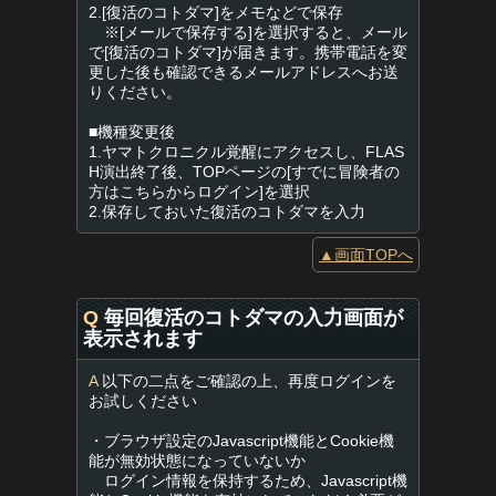
2.[復活のコトダマ]をメモなどで保存
※[メールで保存する]を選択すると、メール
で[復活のコトダマ]が届きます。携帯電話を変
更した後も確認できるメールアドレスへお送
りください。
■機種変更後
1.ヤマトクロニクル覚醒にアクセスし、FLAS
H演出終了後、TOPページの[すでに冒険者の
方はこちらからログイン]を選択
2.保存しておいた復活のコトダマを入力
▲画面TOPへ
Q
毎回復活のコトダマの入力画面が
表示されます
A
以下の二点をご確認の上、再度ログインを
お試しください
・ブラウザ設定のJavascript機能とCookie機
能が無効状態になっていないか
ログイン情報を保持するため、Javascript機