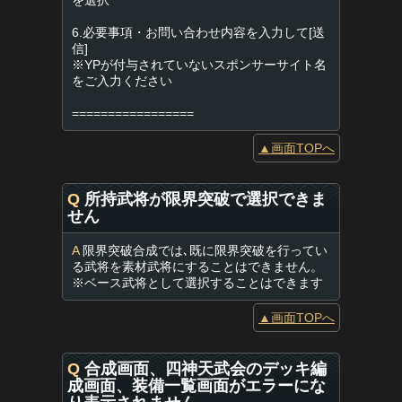
を選択
6.必要事項・お問い合わせ内容を入力して[送
信]
※YPが付与されていないスポンサーサイト名
をご入力ください
=================
▲画面TOPへ
Q
所持武将が限界突破で選択できま
せん
A
限界突破合成では､既に限界突破を行ってい
る武将を素材武将にすることはできません。
※ベース武将として選択することはできます
▲画面TOPへ
Q
合成画面、四神天武会のデッキ編
成画面、装備一覧画面がエラーにな