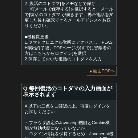
2.[復活のコトダマ]をメモなどで保存
※[メールで保存する]を選択すると、メール
で[復活のコトダマ]が届きます。携帯電話を変
更した後も確認できるメールアドレスへお送
りください。
■機種変更後
1.ヤマトクロニクル覚醒にアクセスし、FLAS
H演出終了後、TOPページの[すでに冒険者の
方はこちらからログイン]を選択
2.保存しておいた復活のコトダマを入力
▲画面TOPへ
Q
毎回復活のコトダマの入力画面が
表示されます
A
以下の二点をご確認の上、再度ログインを
お試しください
・ブラウザ設定のJavascript機能とCookie機
能が無効状態になっていないか
ログイン情報を保持するため、Javascript機