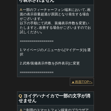
り表示されません
A
一部のフィーチャーフォン端末において､画
面の表示容量超過が原因となり発生する場合
がございます｡
以下の手順にて武将、装備表示件数を変更い
たしますと､改善する場合がございますのでお
試しください｡
=================
1.マイページのメニューから[マイデータ]を選
択
2.武将/装備表示件数を[5件表示]に変更
=================
▲画面TOPへ
Q
ヨイデハナイカで一部の文字が消
せません
A
ご利用のスマートフォン端末のブラウザア