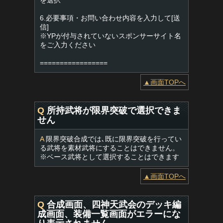
を選択
6.必要事項・お問い合わせ内容を入力して[送
信]
※YPが付与されていないスポンサーサイト名
をご入力ください
=================
▲画面TOPへ
Q
所持武将が限界突破で選択できま
せん
A
限界突破合成では､既に限界突破を行ってい
る武将を素材武将にすることはできません。
※ベース武将として選択することはできます
▲画面TOPへ
Q
合成画面、四神天武会のデッキ編
成画面、装備一覧画面がエラーにな