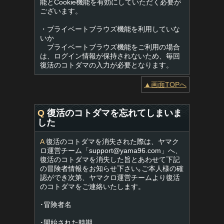
能とCookie機能を有効にしていただく必要が
ございます。
・プライベートブラウズ機能を利用していな
いか
プライベートブラウズ機能をご利用の場合
は、ログイン情報が保持されないため、毎回
復活のコトダマの入力が必要となります。
▲画面TOPへ
Q
復活のコトダマを忘れてしまいま
した
A
復活のコトダマを消失された際は、ヤマク
ロ運営チーム「
support@yama96.com
」へ、
復活のコトダマを消失した旨とあわせて下記
の冒険者情報をお知らせ下さい｡ご本人様の確
認ができ次第、ヤマクロ運営チームより復活
のコトダマをご連絡いたします。
･冒険者名
･開始された時期