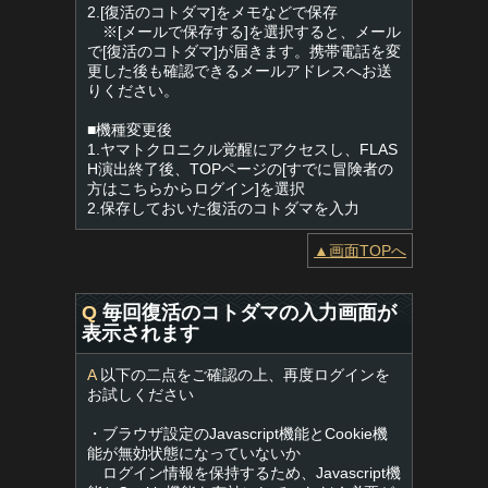
2.[復活のコトダマ]をメモなどで保存
※[メールで保存する]を選択すると、メール
で[復活のコトダマ]が届きます。携帯電話を変
更した後も確認できるメールアドレスへお送
りください。
■機種変更後
1.ヤマトクロニクル覚醒にアクセスし、FLAS
H演出終了後、TOPページの[すでに冒険者の
方はこちらからログイン]を選択
2.保存しておいた復活のコトダマを入力
▲画面TOPへ
Q
毎回復活のコトダマの入力画面が
表示されます
A
以下の二点をご確認の上、再度ログインを
お試しください
・ブラウザ設定のJavascript機能とCookie機
能が無効状態になっていないか
ログイン情報を保持するため、Javascript機