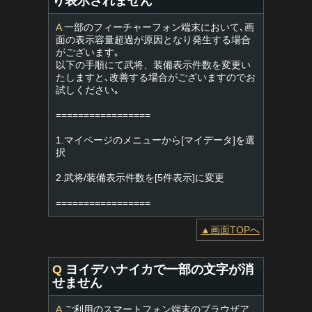
り表示されません
A
一部のフィーチャーフォン端末において､画
面の表示容量超過が原因となり発生する場合
がございます｡
以下の手順にて武将、装備表示件数を変更い
たしますと､改善する場合がございますのでお
試しください｡
=================
1.マイページのメニューから[マイデータ]を選
択
2.武将/装備表示件数を[5件表示]に変更
=================
▲画面TOPへ
Q
ヨイデハナイカで一部の文字が消
せません
A
ご利用のスマートフォン端末のブラウザア