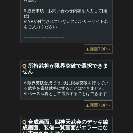
を選択
6.必要事項・お問い合わせ内容を入力して[送
信]
※YPが付与されていないスポンサーサイト名
をご入力ください
=================
▲画面TOPへ
Q
所持武将が限界突破で選択できま
せん
A
限界突破合成では､既に限界突破を行ってい
る武将を素材武将にすることはできません。
※ベース武将として選択することはできます
▲画面TOPへ
Q
合成画面、四神天武会のデッキ編
成画面、装備一覧画面がエラーにな