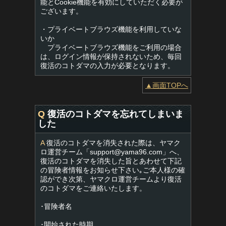
能とCookie機能を有効にしていただく必要が
ございます。
・プライベートブラウズ機能を利用していな
いか
プライベートブラウズ機能をご利用の場合
は、ログイン情報が保持されないため、毎回
復活のコトダマの入力が必要となります。
▲画面TOPへ
Q
復活のコトダマを忘れてしまいま
した
A
復活のコトダマを消失された際は、ヤマク
ロ運営チーム「
support@yama96.com
」へ、
復活のコトダマを消失した旨とあわせて下記
の冒険者情報をお知らせ下さい｡ご本人様の確
認ができ次第、ヤマクロ運営チームより復活
のコトダマをご連絡いたします。
･冒険者名
･開始された時期