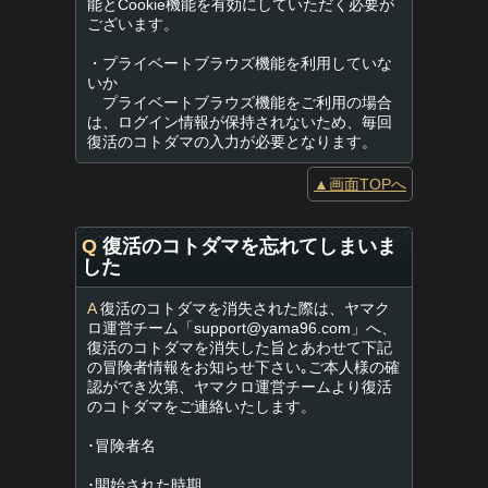
能とCookie機能を有効にしていただく必要が
ございます。
・プライベートブラウズ機能を利用していな
いか
プライベートブラウズ機能をご利用の場合
は、ログイン情報が保持されないため、毎回
復活のコトダマの入力が必要となります。
▲画面TOPへ
Q
復活のコトダマを忘れてしまいま
した
A
復活のコトダマを消失された際は、ヤマク
ロ運営チーム「
support@yama96.com
」へ、
復活のコトダマを消失した旨とあわせて下記
の冒険者情報をお知らせ下さい｡ご本人様の確
認ができ次第、ヤマクロ運営チームより復活
のコトダマをご連絡いたします。
･冒険者名
･開始された時期