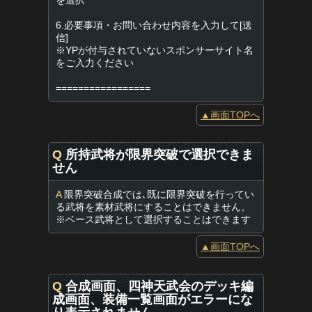
を選択
6.必要事項・お問い合わせ内容を入力して[送
信]
※YPが付与されていないスポンサーサイト名
をご入力ください
=================
▲画面TOPへ
Q
所持武将が限界突破で選択できま
せん
A
限界突破合成では､既に限界突破を行ってい
る武将を素材武将にすることはできません。
※ベース武将として選択することはできます
▲画面TOPへ
Q
合成画面、四神天武会のデッキ編
成画面、装備一覧画面がエラーにな