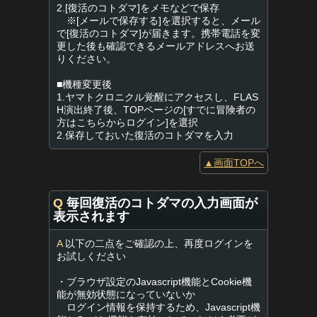
2.[復活のコトダマ]をメモなどで保存
※[メールで保存する]を選択すると、メール
で[復活のコトダマ]が届きます。携帯電話を変
更した後も確認できるメールアドレスへお送
りください。
■機種変更後
1.ヤマトクロニクル覚醒にアクセスし、FLAS
H演出終了後、TOPページの[すでに冒険者の
方はこちらからログイン]を選択
2.保存しておいた復活のコトダマを入力
▲画面TOPへ
Q
毎回復活のコトダマの入力画面が
表示されます
A
以下の二点をご確認の上、再度ログインを
お試しください
・ブラウザ設定のJavascript機能とCookie機
能が無効状態になっていないか
ログイン情報を保持するため、Javascript機