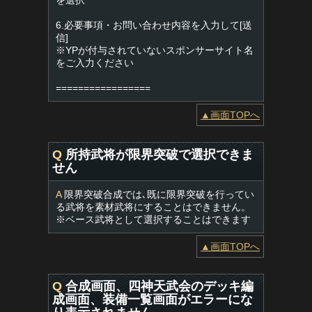
を選択
6.必要事項・お問い合わせ内容を入力して[送
信]
※YPが付与されていないスポンサーサイト名
をご入力ください
=================
▲画面TOPへ
Q
所持武将が限界突破で選択できま
せん
A
限界突破合成では､既に限界突破を行ってい
る武将を素材武将にすることはできません。
※ベース武将として選択することはできます
▲画面TOPへ
Q
合成画面、四神天武会のデッキ編
成画面、装備一覧画面がエラーにな