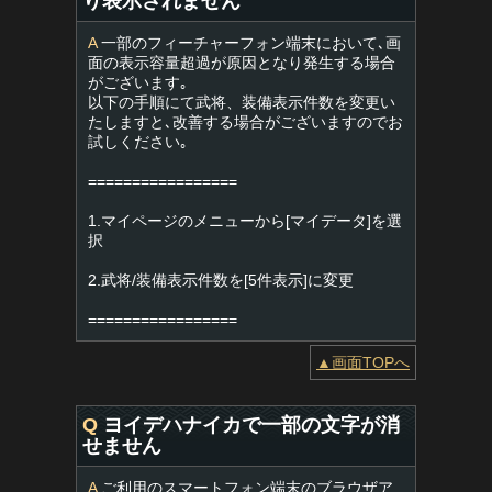
り表示されません
A
一部のフィーチャーフォン端末において､画
面の表示容量超過が原因となり発生する場合
がございます｡
以下の手順にて武将、装備表示件数を変更い
たしますと､改善する場合がございますのでお
試しください｡
=================
1.マイページのメニューから[マイデータ]を選
択
2.武将/装備表示件数を[5件表示]に変更
=================
▲画面TOPへ
Q
ヨイデハナイカで一部の文字が消
せません
A
ご利用のスマートフォン端末のブラウザア