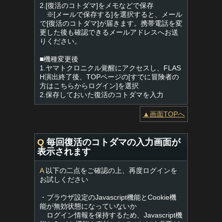
2.[復活のコトダマ]をメモなどで保存
※[メールで保存する]を選択すると、メール
で[復活のコトダマ]が届きます。携帯電話を変
更した後も確認できるメールアドレスへお送
りください。
■機種変更後
1.ヤマトクロニクル覚醒にアクセスし、FLAS
H演出終了後、TOPページの[すでに冒険者の
方はこちらからログイン]を選択
2.保存しておいた復活のコトダマを入力
▲画面TOPへ
Q
毎回復活のコトダマの入力画面が
表示されます
A
以下の二点をご確認の上、再度ログインを
お試しください
・ブラウザ設定のJavascript機能とCookie機
能が無効状態になっていないか
ログイン情報を保持するため、Javascript機