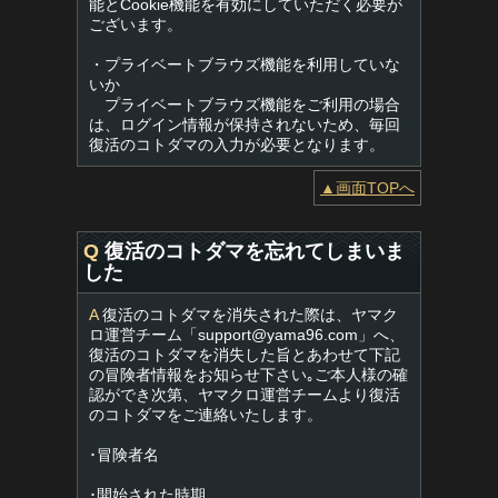
能とCookie機能を有効にしていただく必要が
ございます。
・プライベートブラウズ機能を利用していな
いか
プライベートブラウズ機能をご利用の場合
は、ログイン情報が保持されないため、毎回
復活のコトダマの入力が必要となります。
▲画面TOPへ
Q
復活のコトダマを忘れてしまいま
した
A
復活のコトダマを消失された際は、ヤマク
ロ運営チーム「
support@yama96.com
」へ、
復活のコトダマを消失した旨とあわせて下記
の冒険者情報をお知らせ下さい｡ご本人様の確
認ができ次第、ヤマクロ運営チームより復活
のコトダマをご連絡いたします。
･冒険者名
･開始された時期