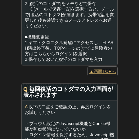
2.[復活のコトダマ]をメモなどで保存
※[メールで保存する]を選択すると、メール
で[復活のコトダマ]が届きます。携帯電話を変
更した後も確認できるメールアドレスへお送
りください。
■機種変更後
1.ヤマトクロニクル覚醒にアクセスし、FLAS
H演出終了後、TOPページの[すでに冒険者の
方はこちらからログイン]を選択
2.保存しておいた復活のコトダマを入力
▲画面TOPへ
Q
毎回復活のコトダマの入力画面が
表示されます
A
以下の二点をご確認の上、再度ログインを
お試しください
・ブラウザ設定のJavascript機能とCookie機
能が無効状態になっていないか
ログイン情報を保持するため、Javascript機