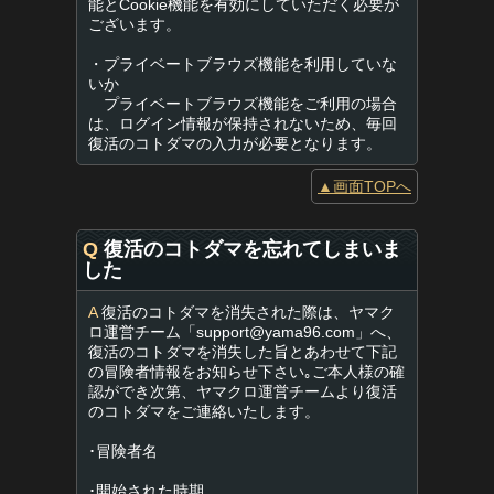
能とCookie機能を有効にしていただく必要が
ございます。
・プライベートブラウズ機能を利用していな
いか
プライベートブラウズ機能をご利用の場合
は、ログイン情報が保持されないため、毎回
復活のコトダマの入力が必要となります。
▲画面TOPへ
Q
復活のコトダマを忘れてしまいま
した
A
復活のコトダマを消失された際は、ヤマク
ロ運営チーム「
support@yama96.com
」へ、
復活のコトダマを消失した旨とあわせて下記
の冒険者情報をお知らせ下さい｡ご本人様の確
認ができ次第、ヤマクロ運営チームより復活
のコトダマをご連絡いたします。
･冒険者名
･開始された時期