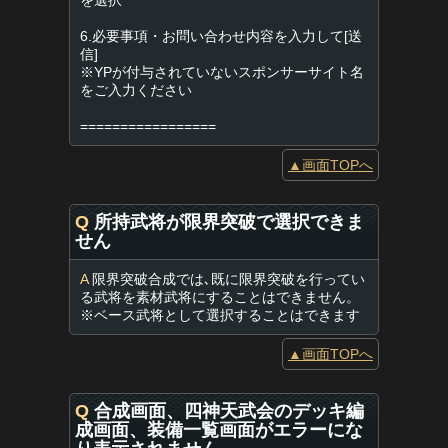
を選択
6.必要事項・お問い合わせ内容を入力して[送
信]
※YPが付与されていないスポンサーサイト名
をご入力ください
=================
▲画面TOPへ
Q
所持武将が限界突破で選択できま
せん
A
限界突破合成では､既に限界突破を行ってい
る武将を素材武将にすることはできません。
※ベース武将として選択することはできます
▲画面TOPへ
Q
合成画面、四神天武会のデッキ編
成画面、装備一覧画面がエラーにな