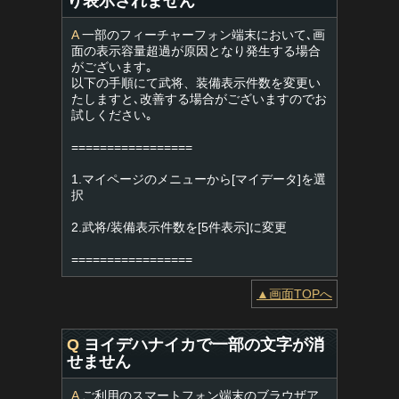
り表示されません
A
一部のフィーチャーフォン端末において､画
面の表示容量超過が原因となり発生する場合
がございます｡
以下の手順にて武将、装備表示件数を変更い
たしますと､改善する場合がございますのでお
試しください｡
=================
1.マイページのメニューから[マイデータ]を選
択
2.武将/装備表示件数を[5件表示]に変更
=================
▲画面TOPへ
Q
ヨイデハナイカで一部の文字が消
せません
A
ご利用のスマートフォン端末のブラウザア