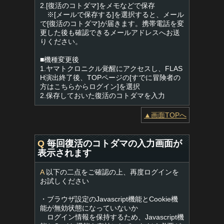
2.[復活のコトダマ]をメモなどで保存
※[メールで保存する]を選択すると、メール
で[復活のコトダマ]が届きます。携帯電話を変
更した後も確認できるメールアドレスへお送
りください。
■機種変更後
1.ヤマトクロニクル覚醒にアクセスし、FLAS
H演出終了後、TOPページの[すでに冒険者の
方はこちらからログイン]を選択
2.保存しておいた復活のコトダマを入力
▲画面TOPへ
Q
毎回復活のコトダマの入力画面が
表示されます
A
以下の二点をご確認の上、再度ログインを
お試しください
・ブラウザ設定のJavascript機能とCookie機
能が無効状態になっていないか
ログイン情報を保持するため、Javascript機