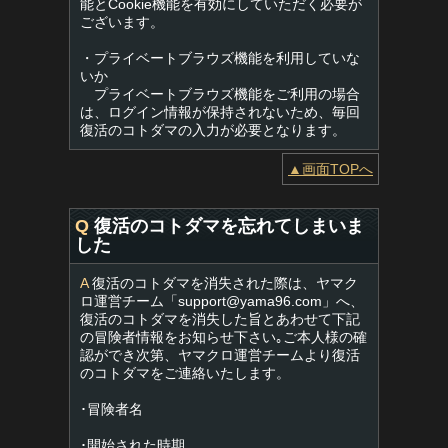
能とCookie機能を有効にしていただく必要が
ございます。
・プライベートブラウズ機能を利用していな
いか
プライベートブラウズ機能をご利用の場合
は、ログイン情報が保持されないため、毎回
復活のコトダマの入力が必要となります。
▲画面TOPへ
Q
復活のコトダマを忘れてしまいま
した
A
復活のコトダマを消失された際は、ヤマク
ロ運営チーム「
support@yama96.com
」へ、
復活のコトダマを消失した旨とあわせて下記
の冒険者情報をお知らせ下さい｡ご本人様の確
認ができ次第、ヤマクロ運営チームより復活
のコトダマをご連絡いたします。
･冒険者名
･開始された時期