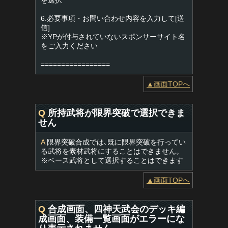
を選択
6.必要事項・お問い合わせ内容を入力して[送
信]
※YPが付与されていないスポンサーサイト名
をご入力ください
=================
▲画面TOPへ
Q
所持武将が限界突破で選択できま
せん
A
限界突破合成では､既に限界突破を行ってい
る武将を素材武将にすることはできません。
※ベース武将として選択することはできます
▲画面TOPへ
Q
合成画面、四神天武会のデッキ編
成画面、装備一覧画面がエラーにな