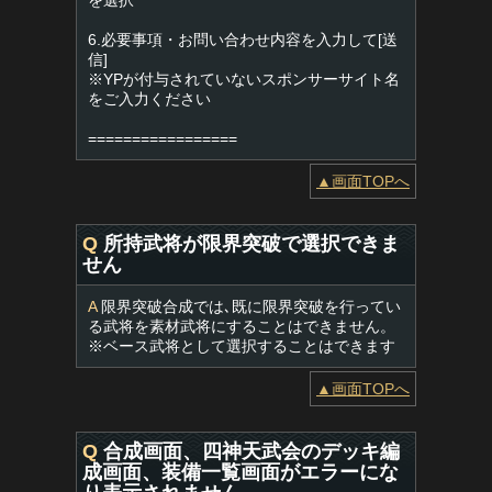
を選択
6.必要事項・お問い合わせ内容を入力して[送
信]
※YPが付与されていないスポンサーサイト名
をご入力ください
=================
▲画面TOPへ
Q
所持武将が限界突破で選択できま
せん
A
限界突破合成では､既に限界突破を行ってい
る武将を素材武将にすることはできません。
※ベース武将として選択することはできます
▲画面TOPへ
Q
合成画面、四神天武会のデッキ編
成画面、装備一覧画面がエラーにな