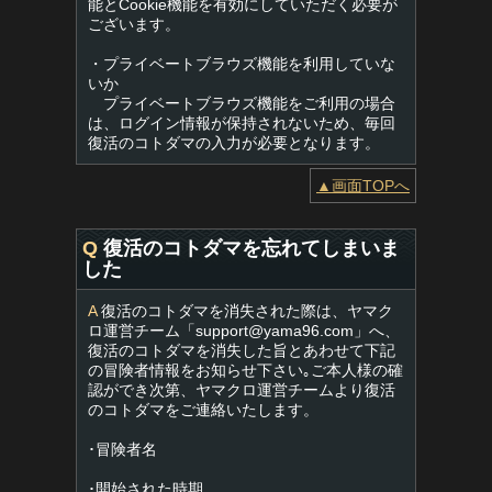
能とCookie機能を有効にしていただく必要が
ございます。
・プライベートブラウズ機能を利用していな
いか
プライベートブラウズ機能をご利用の場合
は、ログイン情報が保持されないため、毎回
復活のコトダマの入力が必要となります。
▲画面TOPへ
Q
復活のコトダマを忘れてしまいま
した
A
復活のコトダマを消失された際は、ヤマク
ロ運営チーム「
support@yama96.com
」へ、
復活のコトダマを消失した旨とあわせて下記
の冒険者情報をお知らせ下さい｡ご本人様の確
認ができ次第、ヤマクロ運営チームより復活
のコトダマをご連絡いたします。
･冒険者名
･開始された時期