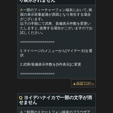
り表示されません
A
一部のフィーチャーフォン端末において､画
面の表示容量超過が原因となり発生する場合
がございます｡
以下の手順にて武将、装備表示件数を変更い
たしますと､改善する場合がございますのでお
試しください｡
=================
1.マイページのメニューから[マイデータ]を選
択
2.武将/装備表示件数を[5件表示]に変更
=================
▲画面TOPへ
Q
ヨイデハナイカで一部の文字が消
せません
A
ご利用のスマートフォン端末のブラウザア