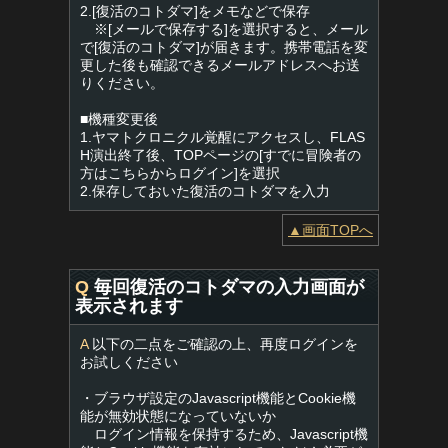
2.[復活のコトダマ]をメモなどで保存
※[メールで保存する]を選択すると、メール
で[復活のコトダマ]が届きます。携帯電話を変
更した後も確認できるメールアドレスへお送
りください。
■機種変更後
1.ヤマトクロニクル覚醒にアクセスし、FLAS
H演出終了後、TOPページの[すでに冒険者の
方はこちらからログイン]を選択
2.保存しておいた復活のコトダマを入力
▲画面TOPへ
Q
毎回復活のコトダマの入力画面が
表示されます
A
以下の二点をご確認の上、再度ログインを
お試しください
・ブラウザ設定のJavascript機能とCookie機
能が無効状態になっていないか
ログイン情報を保持するため、Javascript機