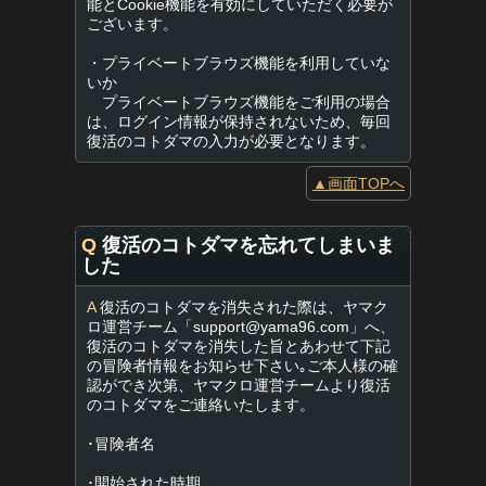
能とCookie機能を有効にしていただく必要が
ございます。
・プライベートブラウズ機能を利用していな
いか
プライベートブラウズ機能をご利用の場合
は、ログイン情報が保持されないため、毎回
復活のコトダマの入力が必要となります。
▲画面TOPへ
Q
復活のコトダマを忘れてしまいま
した
A
復活のコトダマを消失された際は、ヤマク
ロ運営チーム「
support@yama96.com
」へ、
復活のコトダマを消失した旨とあわせて下記
の冒険者情報をお知らせ下さい｡ご本人様の確
認ができ次第、ヤマクロ運営チームより復活
のコトダマをご連絡いたします。
･冒険者名
･開始された時期