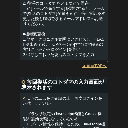
2.[復活のコトダマ]をメモなどで保存
※[メールで保存する]を選択すると、メール
で[復活のコトダマ]が届きます。携帯電話を変
更した後も確認できるメールアドレスへお送
りください。
■機種変更後
1.ヤマトクロニクル覚醒にアクセスし、FLAS
H演出終了後、TOPページの[すでに冒険者の
方はこちらからログイン]を選択
2.保存しておいた復活のコトダマを入力
▲画面TOPへ
Q
毎回復活のコトダマの入力画面が
表示されます
A
以下の二点をご確認の上、再度ログインを
お試しください
・ブラウザ設定のJavascript機能とCookie機
能が無効状態になっていないか
ログイン情報を保持するため、Javascript機