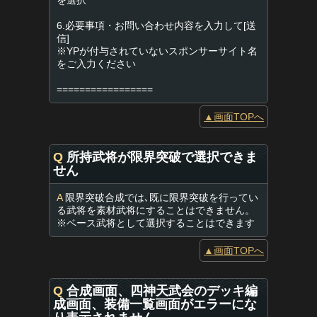
を選択
6.必要事項・お問い合わせ内容を入力して[送
信]
※YPが付与されていないスポンサーサイト名
をご入力ください
=================
▲画面TOPへ
Q
所持武将が限界突破で選択できま
せん
A
限界突破合成では､既に限界突破を行ってい
る武将を素材武将にすることはできません。
※ベース武将として選択することはできます
▲画面TOPへ
Q
合成画面、四神天武会のデッキ編
成画面、装備一覧画面がエラーにな