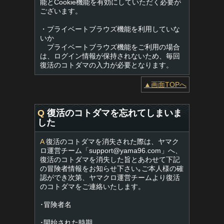
能とCookie機能を有効にしていただく必要が
ございます。
・プライベートブラウズ機能を利用していな
いか
プライベートブラウズ機能をご利用の場合
は、ログイン情報が保持されないため、毎回
復活のコトダマの入力が必要となります。
▲画面TOPへ
Q
復活のコトダマを忘れてしまいま
した
A
復活のコトダマを消失された際は、ヤマク
ロ運営チーム「
support@yama96.com
」へ、
復活のコトダマを消失した旨とあわせて下記
の冒険者情報をお知らせ下さい｡ご本人様の確
認ができ次第、ヤマクロ運営チームより復活
のコトダマをご連絡いたします。
･冒険者名
･開始された時期