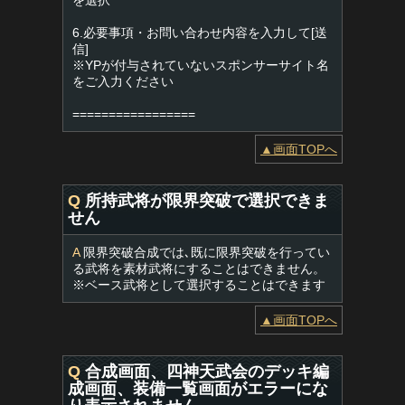
を選択
6.必要事項・お問い合わせ内容を入力して[送
信]
※YPが付与されていないスポンサーサイト名
をご入力ください
=================
▲画面TOPへ
Q
所持武将が限界突破で選択できま
せん
A
限界突破合成では､既に限界突破を行ってい
る武将を素材武将にすることはできません。
※ベース武将として選択することはできます
▲画面TOPへ
Q
合成画面、四神天武会のデッキ編
成画面、装備一覧画面がエラーにな