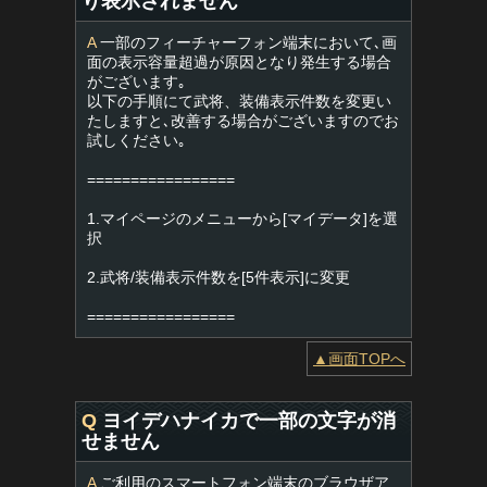
り表示されません
A
一部のフィーチャーフォン端末において､画
面の表示容量超過が原因となり発生する場合
がございます｡
以下の手順にて武将、装備表示件数を変更い
たしますと､改善する場合がございますのでお
試しください｡
=================
1.マイページのメニューから[マイデータ]を選
択
2.武将/装備表示件数を[5件表示]に変更
=================
▲画面TOPへ
Q
ヨイデハナイカで一部の文字が消
せません
A
ご利用のスマートフォン端末のブラウザア