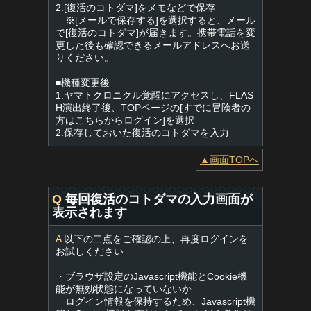
2.[復活のコトダマ]をメモなどで保存
※[メールで保存する]を選択すると、メール
で[復活のコトダマ]が届きます。携帯電話を変
更した後も確認できるメールアドレスへお送
りください。
■機種変更後
1.ヤマトクロニクル覚醒にアクセスし、FLAS
H演出終了後、TOPページの[すでに冒険者の
方はこちらからログイン]を選択
2.保存しておいた復活のコトダマを入力
▲画面TOPへ
Q
毎回復活のコトダマの入力画面が
表示されます
A
以下の二点をご確認の上、再度ログインを
お試しください
・ブラウザ設定のJavascript機能とCookie機
能が無効状態になっていないか
ログイン情報を保持するため、Javascript機