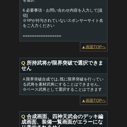
を選択
6.必要事項・お問い合わせ内容を入力して[送
信]
※YPが付与されていないスポンサーサイト名
をご入力ください
=================
▲画面TOPへ
Q
所持武将が限界突破で選択できま
せん
A
限界突破合成では､既に限界突破を行ってい
る武将を素材武将にすることはできません。
※ベース武将として選択することはできます
▲画面TOPへ
Q
合成画面、四神天武会のデッキ編
成画面、装備一覧画面がエラーにな