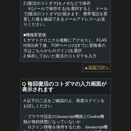
2.[復活のコトダマ]をメモなどで保存
※[メールで保存する]を選択すると、メール
で[復活のコトダマ]が届きます。携帯電話を変
更した後も確認できるメールアドレスへお送
りください。
■機種変更後
1.ヤマトクロニクル覚醒にアクセスし、FLAS
H演出終了後、TOPページの[すでに冒険者の
方はこちらからログイン]を選択
2.保存しておいた復活のコトダマを入力
▲画面TOPへ
Q
毎回復活のコトダマの入力画面が
表示されます
A
以下の二点をご確認の上、再度ログインを
お試しください
・ブラウザ設定のJavascript機能とCookie機
能が無効状態になっていないか
ログイン情報を保持するため、Javascript機