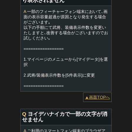
り表示されません
A
一部のフィーチャーフォン端末において､画
面の表示容量超過が原因となり発生する場合
がございます｡
以下の手順にて武将、装備表示件数を変更い
たしますと､改善する場合がございますのでお
試しください｡
=================
1.マイページのメニューから[マイデータ]を選
択
2.武将/装備表示件数を[5件表示]に変更
=================
▲画面TOPへ
Q
ヨイデハナイカで一部の文字が消
せません
A
ご利用のスマートフォン端末のブラウザア