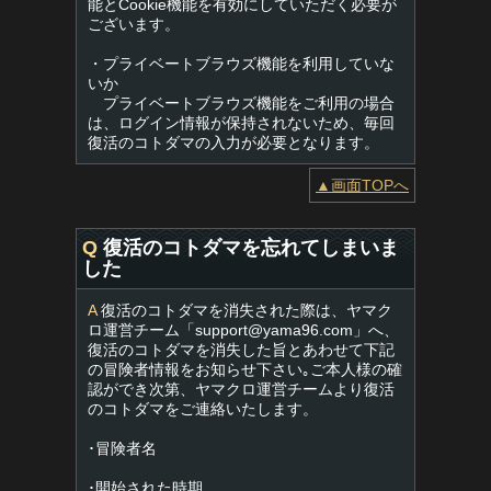
能とCookie機能を有効にしていただく必要が
ございます。
・プライベートブラウズ機能を利用していな
いか
プライベートブラウズ機能をご利用の場合
は、ログイン情報が保持されないため、毎回
復活のコトダマの入力が必要となります。
▲画面TOPへ
Q
復活のコトダマを忘れてしまいま
した
A
復活のコトダマを消失された際は、ヤマク
ロ運営チーム「
support@yama96.com
」へ、
復活のコトダマを消失した旨とあわせて下記
の冒険者情報をお知らせ下さい｡ご本人様の確
認ができ次第、ヤマクロ運営チームより復活
のコトダマをご連絡いたします。
･冒険者名
･開始された時期