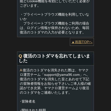
能とCookie機能を有効にしていただく必要が
ございます。
・プライベートブラウズ機能を利用していな
いか
プライベートブラウズ機能をご利用の場合
は、ログイン情報が保持されないため、毎回
復活のコトダマの入力が必要となります。
▲画面TOPへ
Q
復活のコトダマを忘れてしまいま
した
A
復活のコトダマを消失された際は、ヤマク
ロ運営チーム「
support@yama96.com
」へ、
復活のコトダマを消失した旨とあわせて下記
の冒険者情報をお知らせ下さい｡ご本人様の確
認ができ次第、ヤマクロ運営チームより復活
のコトダマをご連絡いたします。
･冒険者名
･開始された時期