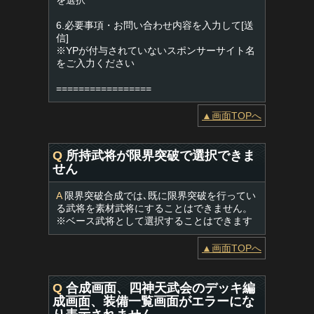
を選択
6.必要事項・お問い合わせ内容を入力して[送
信]
※YPが付与されていないスポンサーサイト名
をご入力ください
=================
▲画面TOPへ
Q
所持武将が限界突破で選択できま
せん
A
限界突破合成では､既に限界突破を行ってい
る武将を素材武将にすることはできません。
※ベース武将として選択することはできます
▲画面TOPへ
Q
合成画面、四神天武会のデッキ編
成画面、装備一覧画面がエラーにな