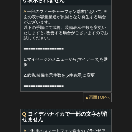
り表示されません
A
一部のフィーチャーフォン端末において､画
面の表示容量超過が原因となり発生する場合
がございます｡
以下の手順にて武将、装備表示件数を変更い
たしますと､改善する場合がございますのでお
試しください｡
=================
1.マイページのメニューから[マイデータ]を選
択
2.武将/装備表示件数を[5件表示]に変更
=================
▲画面TOPへ
Q
ヨイデハナイカで一部の文字が消
せません
A
ご利用のスマートフォン端末のブラウザア