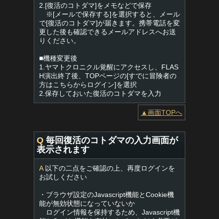
2.[復活のコトダマ]をメモなどで保存
※[メールで保存する]を選択すると、メール
で[復活のコトダマ]が届きます。携帯電話を変
更した後も確認できるメールアドレスへお送
りください。
■機種変更後
1.ヤマトクロニクル覚醒にアクセスし、FLAS
H演出終了後、TOPページの[すでに冒険者の
方はこちらからログイン]を選択
2.保存しておいた復活のコトダマを入力
▲画面TOPへ
Q
毎回復活のコトダマの入力画面が
表示されます
A
以下の二点をご確認の上、再度ログインを
お試しください
・ブラウザ設定のJavascript機能とCookie機
能が無効状態になっていないか
ログイン情報を保持するため、Javascript機