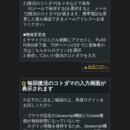
2.[復活のコトダマ]をメモなどで保存
※[メールで保存する]を選択すると、メール
で[復活のコトダマ]が届きます。携帯電話を変
更した後も確認できるメールアドレスへお送
りください。
■機種変更後
1.ヤマトクロニクル覚醒にアクセスし、FLAS
H演出終了後、TOPページの[すでに冒険者の
方はこちらからログイン]を選択
2.保存しておいた復活のコトダマを入力
▲画面TOPへ
Q
毎回復活のコトダマの入力画面が
表示されます
A
以下の二点をご確認の上、再度ログインを
お試しください
・ブラウザ設定のJavascript機能とCookie機
能が無効状態になっていないか
ログイン情報を保持するため、Javascript機