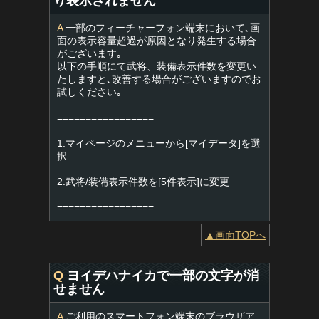
り表示されません
A
一部のフィーチャーフォン端末において､画
面の表示容量超過が原因となり発生する場合
がございます｡
以下の手順にて武将、装備表示件数を変更い
たしますと､改善する場合がございますのでお
試しください｡
=================
1.マイページのメニューから[マイデータ]を選
択
2.武将/装備表示件数を[5件表示]に変更
=================
▲画面TOPへ
Q
ヨイデハナイカで一部の文字が消
せません
A
ご利用のスマートフォン端末のブラウザア