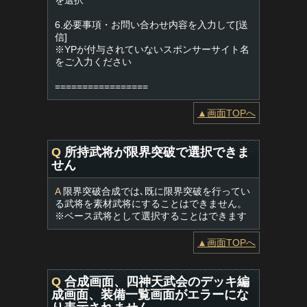
を選択
6.必要事項・お問い合わせ内容を入力して[送
信]
※YPが付与されていないスポンサーサイト名
をご入力ください
=================
▲画面TOPへ
Q
所持武将が限界突破で選択できま
せん
A
限界突破合成では､既に限界突破を行ってい
る武将を素材武将にすることはできません。
※ベース武将として選択することはできます
▲画面TOPへ
Q
合成画面、四神天武会のデッキ編
成画面、装備一覧画面がエラーにな