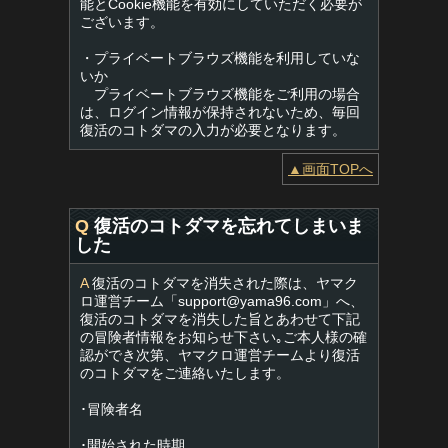
能とCookie機能を有効にしていただく必要が
ございます。
・プライベートブラウズ機能を利用していな
いか
プライベートブラウズ機能をご利用の場合
は、ログイン情報が保持されないため、毎回
復活のコトダマの入力が必要となります。
▲画面TOPへ
Q
復活のコトダマを忘れてしまいま
した
A
復活のコトダマを消失された際は、ヤマク
ロ運営チーム「
support@yama96.com
」へ、
復活のコトダマを消失した旨とあわせて下記
の冒険者情報をお知らせ下さい｡ご本人様の確
認ができ次第、ヤマクロ運営チームより復活
のコトダマをご連絡いたします。
･冒険者名
･開始された時期