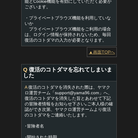
能とCookie機能を有効にしていただく必要が
ございます。
・プライベートブラウズ機能を利用していな
いか
プライベートブラウズ機能をご利用の場合
は、ログイン情報が保持されないため、毎回
復活のコトダマの入力が必要となります。
▲画面TOPへ
Q
復活のコトダマを忘れてしまいま
した
A
復活のコトダマを消失された際は、ヤマク
ロ運営チーム「
support@yama96.com
」へ、
復活のコトダマを消失した旨とあわせて下記
の冒険者情報をお知らせ下さい｡ご本人様の確
認ができ次第、ヤマクロ運営チームより復活
のコトダマをご連絡いたします。
･冒険者名
･開始された時期