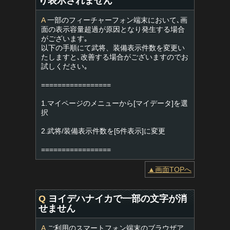
り表示されません
A
一部のフィーチャーフォン端末において､画
面の表示容量超過が原因となり発生する場合
がございます｡
以下の手順にて武将、装備表示件数を変更い
たしますと､改善する場合がございますのでお
試しください｡
=================
1.マイページのメニューから[マイデータ]を選
択
2.武将/装備表示件数を[5件表示]に変更
=================
▲画面TOPへ
Q
ヨイデハナイカで一部の文字が消
せません
A
ご利用のスマートフォン端末のブラウザア