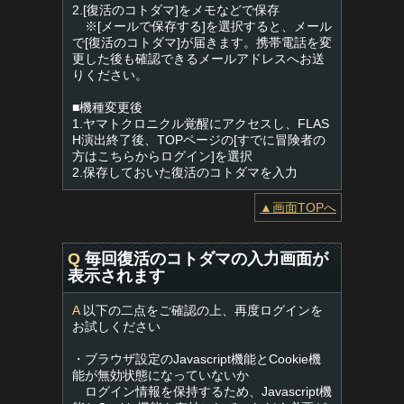
2.[復活のコトダマ]をメモなどで保存
※[メールで保存する]を選択すると、メール
で[復活のコトダマ]が届きます。携帯電話を変
更した後も確認できるメールアドレスへお送
りください。
■機種変更後
1.ヤマトクロニクル覚醒にアクセスし、FLAS
H演出終了後、TOPページの[すでに冒険者の
方はこちらからログイン]を選択
2.保存しておいた復活のコトダマを入力
▲画面TOPへ
Q
毎回復活のコトダマの入力画面が
表示されます
A
以下の二点をご確認の上、再度ログインを
お試しください
・ブラウザ設定のJavascript機能とCookie機
能が無効状態になっていないか
ログイン情報を保持するため、Javascript機