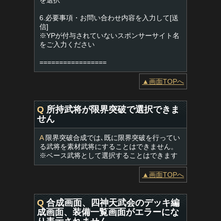
を選択
6.必要事項・お問い合わせ内容を入力して[送
信]
※YPが付与されていないスポンサーサイト名
をご入力ください
=================
▲画面TOPへ
Q
所持武将が限界突破で選択できま
せん
A
限界突破合成では､既に限界突破を行ってい
る武将を素材武将にすることはできません。
※ベース武将として選択することはできます
▲画面TOPへ
Q
合成画面、四神天武会のデッキ編
成画面、装備一覧画面がエラーにな