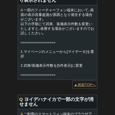
り表示されません
A
一部のフィーチャーフォン端末において､画
面の表示容量超過が原因となり発生する場合
がございます｡
以下の手順にて武将、装備表示件数を変更い
たしますと､改善する場合がございますのでお
試しください｡
=================
1.マイページのメニューから[マイデータ]を選
択
2.武将/装備表示件数を[5件表示]に変更
=================
▲画面TOPへ
Q
ヨイデハナイカで一部の文字が消
せません
A
ご利用のスマートフォン端末のブラウザア