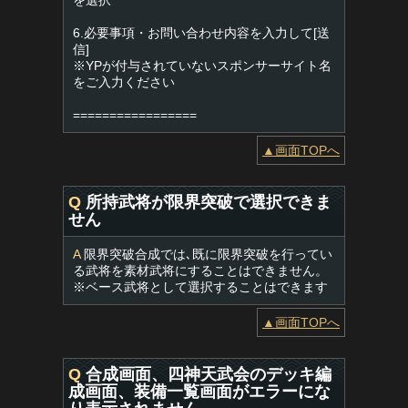
を選択
6.必要事項・お問い合わせ内容を入力して[送
信]
※YPが付与されていないスポンサーサイト名
をご入力ください
=================
▲画面TOPへ
Q
所持武将が限界突破で選択できま
せん
A
限界突破合成では､既に限界突破を行ってい
る武将を素材武将にすることはできません。
※ベース武将として選択することはできます
▲画面TOPへ
Q
合成画面、四神天武会のデッキ編
成画面、装備一覧画面がエラーにな