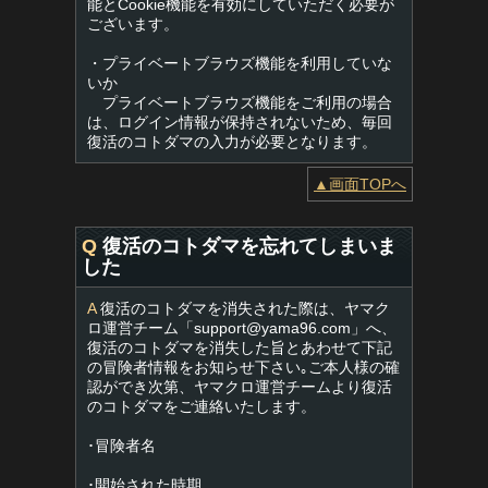
能とCookie機能を有効にしていただく必要が
ございます。
・プライベートブラウズ機能を利用していな
いか
プライベートブラウズ機能をご利用の場合
は、ログイン情報が保持されないため、毎回
復活のコトダマの入力が必要となります。
▲画面TOPへ
Q
復活のコトダマを忘れてしまいま
した
A
復活のコトダマを消失された際は、ヤマク
ロ運営チーム「
support@yama96.com
」へ、
復活のコトダマを消失した旨とあわせて下記
の冒険者情報をお知らせ下さい｡ご本人様の確
認ができ次第、ヤマクロ運営チームより復活
のコトダマをご連絡いたします。
･冒険者名
･開始された時期