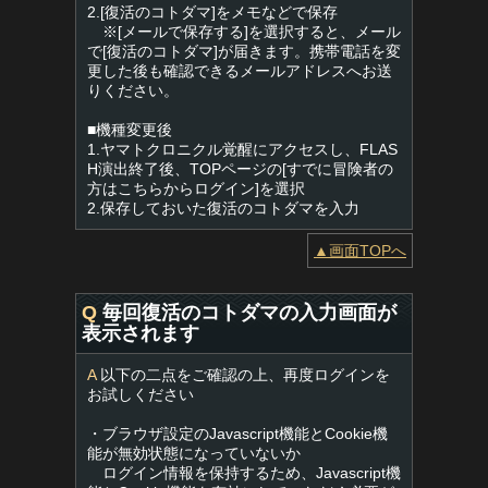
2.[復活のコトダマ]をメモなどで保存
※[メールで保存する]を選択すると、メール
で[復活のコトダマ]が届きます。携帯電話を変
更した後も確認できるメールアドレスへお送
りください。
■機種変更後
1.ヤマトクロニクル覚醒にアクセスし、FLAS
H演出終了後、TOPページの[すでに冒険者の
方はこちらからログイン]を選択
2.保存しておいた復活のコトダマを入力
▲画面TOPへ
Q
毎回復活のコトダマの入力画面が
表示されます
A
以下の二点をご確認の上、再度ログインを
お試しください
・ブラウザ設定のJavascript機能とCookie機
能が無効状態になっていないか
ログイン情報を保持するため、Javascript機