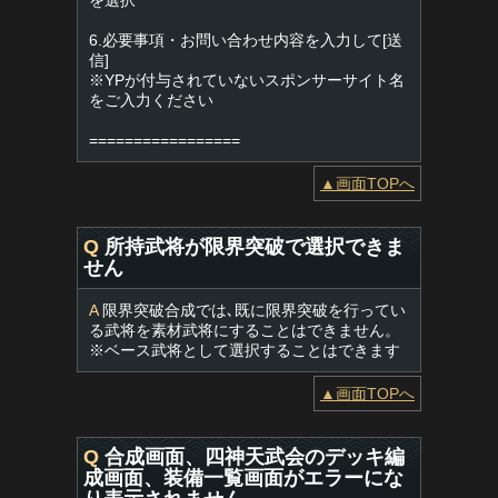
を選択
6.必要事項・お問い合わせ内容を入力して[送
信]
※YPが付与されていないスポンサーサイト名
をご入力ください
=================
▲画面TOPへ
Q
所持武将が限界突破で選択できま
せん
A
限界突破合成では､既に限界突破を行ってい
る武将を素材武将にすることはできません。
※ベース武将として選択することはできます
▲画面TOPへ
Q
合成画面、四神天武会のデッキ編
成画面、装備一覧画面がエラーにな