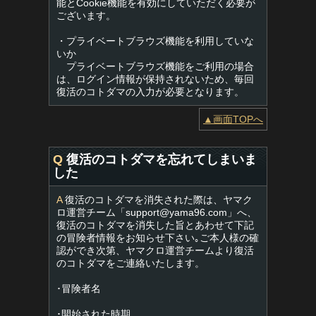
能とCookie機能を有効にしていただく必要が
ございます。
・プライベートブラウズ機能を利用していな
いか
プライベートブラウズ機能をご利用の場合
は、ログイン情報が保持されないため、毎回
復活のコトダマの入力が必要となります。
▲画面TOPへ
Q
復活のコトダマを忘れてしまいま
した
A
復活のコトダマを消失された際は、ヤマク
ロ運営チーム「
support@yama96.com
」へ、
復活のコトダマを消失した旨とあわせて下記
の冒険者情報をお知らせ下さい｡ご本人様の確
認ができ次第、ヤマクロ運営チームより復活
のコトダマをご連絡いたします。
･冒険者名
･開始された時期