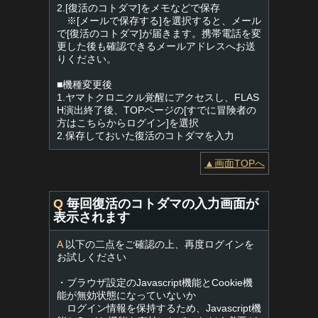
2.[復活のコトダマ]をメモなどで保存
※[メールで保存する]を選択すると、メール
で[復活のコトダマ]が届きます。携帯電話を変
更した後も確認できるメールアドレスへお送
りください。
■機種変更後
1.ヤマトクロニクル覚醒にアクセスし、FLAS
H演出終了後、TOPページの[すでに冒険者の
方はこちらからログイン]を選択
2.保存しておいた復活のコトダマを入力
▲画面TOPへ
Q
毎回復活のコトダマの入力画面が
表示されます
A
以下の二点をご確認の上、再度ログインを
お試しください
・ブラウザ設定のJavascript機能とCookie機
能が無効状態になっていないか
ログイン情報を保持するため、Javascript機