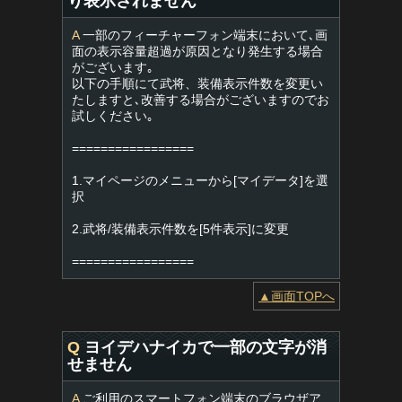
り表示されません
A
一部のフィーチャーフォン端末において､画
面の表示容量超過が原因となり発生する場合
がございます｡
以下の手順にて武将、装備表示件数を変更い
たしますと､改善する場合がございますのでお
試しください｡
=================
1.マイページのメニューから[マイデータ]を選
択
2.武将/装備表示件数を[5件表示]に変更
=================
▲画面TOPへ
Q
ヨイデハナイカで一部の文字が消
せません
A
ご利用のスマートフォン端末のブラウザア