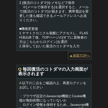
2.[復活のコトダマ]をメモなどで保存
※[メールで保存する]を選択すると、メール
で[復活のコトダマ]が届きます。携帯電話を変
更した後も確認できるメールアドレスへお送
りください。
■機種変更後
1.ヤマトクロニクル覚醒にアクセスし、FLAS
H演出終了後、TOPページの[すでに冒険者の
方はこちらからログイン]を選択
2.保存しておいた復活のコトダマを入力
▲画面TOPへ
Q
毎回復活のコトダマの入力画面が
表示されます
A
以下の二点をご確認の上、再度ログインを
お試しください
・ブラウザ設定のJavascript機能とCookie機
能が無効状態になっていないか
ログイン情報を保持するため、Javascript機