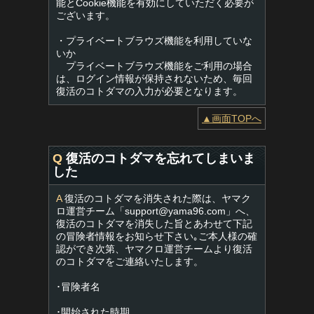
能とCookie機能を有効にしていただく必要が
ございます。
・プライベートブラウズ機能を利用していな
いか
プライベートブラウズ機能をご利用の場合
は、ログイン情報が保持されないため、毎回
復活のコトダマの入力が必要となります。
▲画面TOPへ
Q
復活のコトダマを忘れてしまいま
した
A
復活のコトダマを消失された際は、ヤマク
ロ運営チーム「
support@yama96.com
」へ、
復活のコトダマを消失した旨とあわせて下記
の冒険者情報をお知らせ下さい｡ご本人様の確
認ができ次第、ヤマクロ運営チームより復活
のコトダマをご連絡いたします。
･冒険者名
･開始された時期