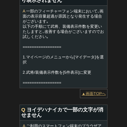
り表示されません
A
一部のフィーチャーフォン端末において､画
面の表示容量超過が原因となり発生する場合
がございます｡
以下の手順にて武将、装備表示件数を変更い
たしますと､改善する場合がございますのでお
試しください｡
=================
1.マイページのメニューから[マイデータ]を選
択
2.武将/装備表示件数を[5件表示]に変更
=================
▲画面TOPへ
Q
ヨイデハナイカで一部の文字が消
せません
A
ご利用のスマートフォン端末のブラウザア