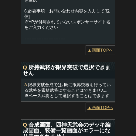
を選択
6.必要事項・お問い合わせ内容を入力して[送
信]
※YPが付与されていないスポンサーサイト名
をご入力ください
=================
▲画面TOPへ
Q
所持武将が限界突破で選択できま
せん
A
限界突破合成では､既に限界突破を行ってい
る武将を素材武将にすることはできません。
※ベース武将として選択することはできます
▲画面TOPへ
Q
合成画面、四神天武会のデッキ編
成画面、装備一覧画面がエラーにな