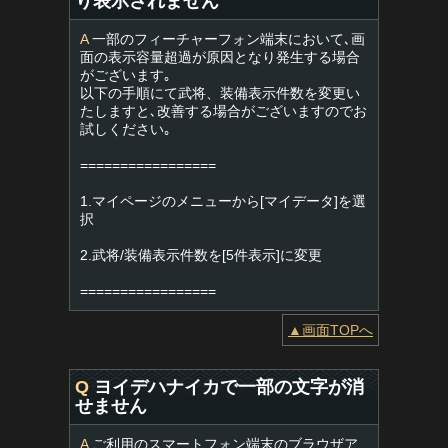
り表示されません
A
一部のフィーチャーフォン端末において､画
面の表示容量超過が原因となり発生する場合
がございます｡
以下の手順にて武将、装備表示件数を変更い
たしますと､改善する場合がございますのでお
試しください｡
=================
1.マイページのメニューから[マイデータ]を選
択
2.武将/装備表示件数を[5件表示]に変更
=================
▲画面TOPへ
Q
ヨイデハナイカで一部の文字が消
せません
A
ご利用のスマートフォン端末のブラウザア