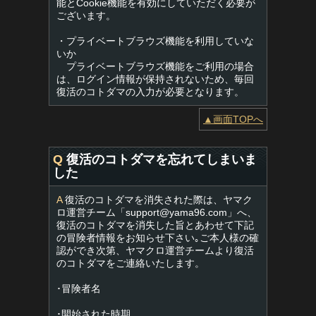
能とCookie機能を有効にしていただく必要が
ございます。
・プライベートブラウズ機能を利用していな
いか
プライベートブラウズ機能をご利用の場合
は、ログイン情報が保持されないため、毎回
復活のコトダマの入力が必要となります。
▲画面TOPへ
Q
復活のコトダマを忘れてしまいま
した
A
復活のコトダマを消失された際は、ヤマク
ロ運営チーム「
support@yama96.com
」へ、
復活のコトダマを消失した旨とあわせて下記
の冒険者情報をお知らせ下さい｡ご本人様の確
認ができ次第、ヤマクロ運営チームより復活
のコトダマをご連絡いたします。
･冒険者名
･開始された時期