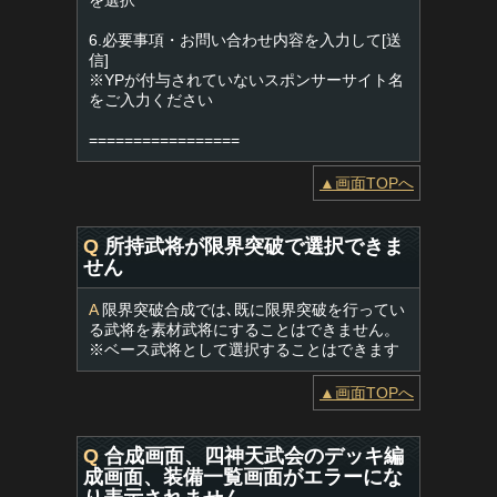
を選択
6.必要事項・お問い合わせ内容を入力して[送
信]
※YPが付与されていないスポンサーサイト名
をご入力ください
=================
▲画面TOPへ
Q
所持武将が限界突破で選択できま
せん
A
限界突破合成では､既に限界突破を行ってい
る武将を素材武将にすることはできません。
※ベース武将として選択することはできます
▲画面TOPへ
Q
合成画面、四神天武会のデッキ編
成画面、装備一覧画面がエラーにな