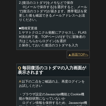
2.[復活のコトダマ]をメモなどで保存
※[メールで保存する]を選択すると、メール
で[復活のコトダマ]が届きます。携帯電話を変
更した後も確認できるメールアドレスへお送
りください。
■機種変更後
1.ヤマトクロニクル覚醒にアクセスし、FLAS
H演出終了後、TOPページの[すでに冒険者の
方はこちらからログイン]を選択
2.保存しておいた復活のコトダマを入力
▲画面TOPへ
Q
毎回復活のコトダマの入力画面が
表示されます
A
以下の二点をご確認の上、再度ログインを
お試しください
・ブラウザ設定のJavascript機能とCookie機
能が無効状態になっていないか
ログイン情報を保持するため、Javascript機