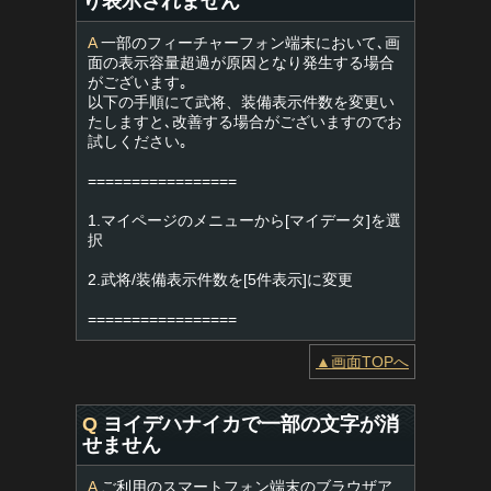
り表示されません
A
一部のフィーチャーフォン端末において､画
面の表示容量超過が原因となり発生する場合
がございます｡
以下の手順にて武将、装備表示件数を変更い
たしますと､改善する場合がございますのでお
試しください｡
=================
1.マイページのメニューから[マイデータ]を選
択
2.武将/装備表示件数を[5件表示]に変更
=================
▲画面TOPへ
Q
ヨイデハナイカで一部の文字が消
せません
A
ご利用のスマートフォン端末のブラウザア