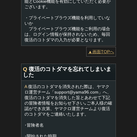
能とCookie機能を有効にしていただく必要が
ございます。
・プライベートブラウズ機能を利用していな
いか
プライベートブラウズ機能をご利用の場合
は、ログイン情報が保持されないため、毎回
復活のコトダマの入力が必要となります。
▲画面TOPへ
Q
復活のコトダマを忘れてしまいま
した
A
復活のコトダマを消失された際は、ヤマク
ロ運営チーム「
support@yama96.com
」へ、
復活のコトダマを消失した旨とあわせて下記
の冒険者情報をお知らせ下さい｡ご本人様の確
認ができ次第、ヤマクロ運営チームより復活
のコトダマをご連絡いたします。
･冒険者名
･開始された時期