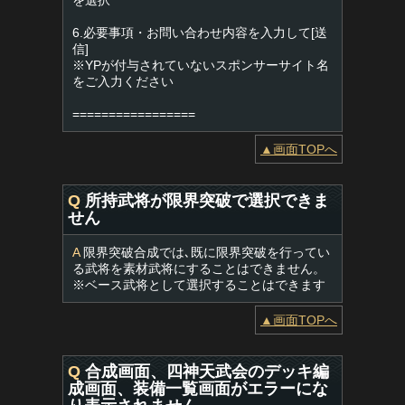
を選択
6.必要事項・お問い合わせ内容を入力して[送
信]
※YPが付与されていないスポンサーサイト名
をご入力ください
=================
▲画面TOPへ
Q
所持武将が限界突破で選択できま
せん
A
限界突破合成では､既に限界突破を行ってい
る武将を素材武将にすることはできません。
※ベース武将として選択することはできます
▲画面TOPへ
Q
合成画面、四神天武会のデッキ編
成画面、装備一覧画面がエラーにな