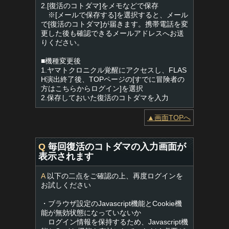
2.[復活のコトダマ]をメモなどで保存
※[メールで保存する]を選択すると、メール
で[復活のコトダマ]が届きます。携帯電話を変
更した後も確認できるメールアドレスへお送
りください。
■機種変更後
1.ヤマトクロニクル覚醒にアクセスし、FLAS
H演出終了後、TOPページの[すでに冒険者の
方はこちらからログイン]を選択
2.保存しておいた復活のコトダマを入力
▲画面TOPへ
Q
毎回復活のコトダマの入力画面が
表示されます
A
以下の二点をご確認の上、再度ログインを
お試しください
・ブラウザ設定のJavascript機能とCookie機
能が無効状態になっていないか
ログイン情報を保持するため、Javascript機