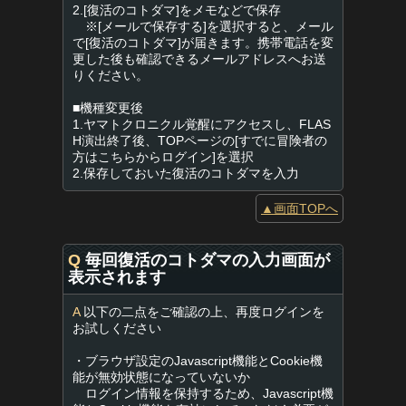
2.[復活のコトダマ]をメモなどで保存
※[メールで保存する]を選択すると、メール
で[復活のコトダマ]が届きます。携帯電話を変
更した後も確認できるメールアドレスへお送
りください。
■機種変更後
1.ヤマトクロニクル覚醒にアクセスし、FLAS
H演出終了後、TOPページの[すでに冒険者の
方はこちらからログイン]を選択
2.保存しておいた復活のコトダマを入力
▲画面TOPへ
Q
毎回復活のコトダマの入力画面が
表示されます
A
以下の二点をご確認の上、再度ログインを
お試しください
・ブラウザ設定のJavascript機能とCookie機
能が無効状態になっていないか
ログイン情報を保持するため、Javascript機