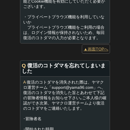
能とCookie機能を有効にしていただく必要が
ございます。
・プライベートブラウズ機能を利用していな
いか
プライベートブラウズ機能をご利用の場合
は、ログイン情報が保持されないため、毎回
復活のコトダマの入力が必要となります。
▲画面TOPへ
Q
復活のコトダマを忘れてしまいま
した
A
復活のコトダマを消失された際は、ヤマク
ロ運営チーム「
support@yama96.com
」へ、
復活のコトダマを消失した旨とあわせて下記
の冒険者情報をお知らせ下さい｡ご本人様の確
認ができ次第、ヤマクロ運営チームより復活
のコトダマをご連絡いたします。
･冒険者名
･開始された時期