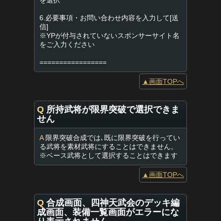
を選択
6.必要事項・お問い合わせ内容を入力して[送
信]
※YPが付与されていないスポンサーサイト名
をご入力ください
=================
▲画面TOPへ
Q
所持武将が限界突破で選択できま
せん
A
限界突破合成では､既に限界突破を行ってい
る武将を素材武将にすることはできません。
※ベース武将として選択することはできます
▲画面TOPへ
Q
合成画面、四神天武会のデッキ編
成画面、装備一覧画面がエラーにな