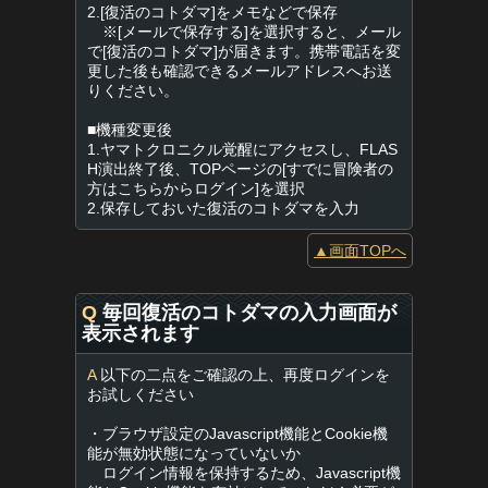
2.[復活のコトダマ]をメモなどで保存
※[メールで保存する]を選択すると、メール
で[復活のコトダマ]が届きます。携帯電話を変
更した後も確認できるメールアドレスへお送
りください。
■機種変更後
1.ヤマトクロニクル覚醒にアクセスし、FLAS
H演出終了後、TOPページの[すでに冒険者の
方はこちらからログイン]を選択
2.保存しておいた復活のコトダマを入力
▲画面TOPへ
Q
毎回復活のコトダマの入力画面が
表示されます
A
以下の二点をご確認の上、再度ログインを
お試しください
・ブラウザ設定のJavascript機能とCookie機
能が無効状態になっていないか
ログイン情報を保持するため、Javascript機