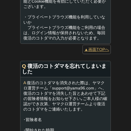
能とCookie機能を有効にしていただく必要が
ございます。
・プライベートブラウズ機能を利用していな
いか
プライベートブラウズ機能をご利用の場合
は、ログイン情報が保持されないため、毎回
復活のコトダマの入力が必要となります。
▲画面TOPへ
Q
復活のコトダマを忘れてしまいま
した
A
復活のコトダマを消失された際は、ヤマク
ロ運営チーム「
support@yama96.com
」へ、
復活のコトダマを消失した旨とあわせて下記
の冒険者情報をお知らせ下さい｡ご本人様の確
認ができ次第、ヤマクロ運営チームより復活
のコトダマをご連絡いたします。
･冒険者名
･開始された時期