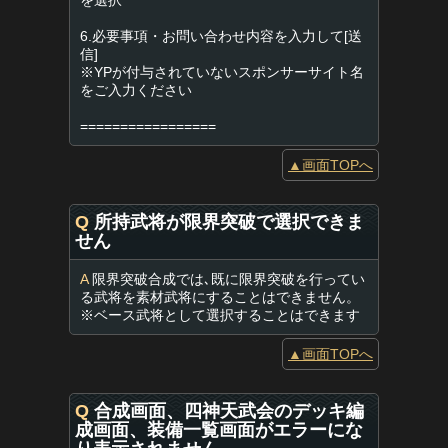
を選択
6.必要事項・お問い合わせ内容を入力して[送
信]
※YPが付与されていないスポンサーサイト名
をご入力ください
=================
▲画面TOPへ
Q
所持武将が限界突破で選択できま
せん
A
限界突破合成では､既に限界突破を行ってい
る武将を素材武将にすることはできません。
※ベース武将として選択することはできます
▲画面TOPへ
Q
合成画面、四神天武会のデッキ編
成画面、装備一覧画面がエラーにな