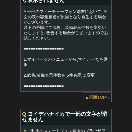
り表示されません
A
一部のフィーチャーフォン端末において､画
面の表示容量超過が原因となり発生する場合
がございます｡
以下の手順にて武将、装備表示件数を変更い
たしますと､改善する場合がございますのでお
試しください｡
=================
1.マイページのメニューから[マイデータ]を選
択
2.武将/装備表示件数を[5件表示]に変更
=================
▲画面TOPへ
Q
ヨイデハナイカで一部の文字が消
せません
A
ご利用のスマートフォン端末のブラウザア