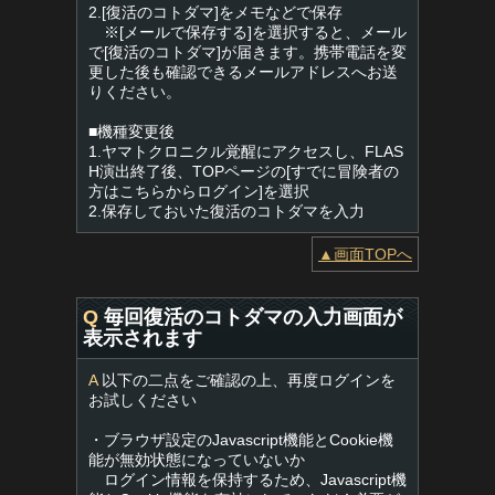
2.[復活のコトダマ]をメモなどで保存
※[メールで保存する]を選択すると、メール
で[復活のコトダマ]が届きます。携帯電話を変
更した後も確認できるメールアドレスへお送
りください。
■機種変更後
1.ヤマトクロニクル覚醒にアクセスし、FLAS
H演出終了後、TOPページの[すでに冒険者の
方はこちらからログイン]を選択
2.保存しておいた復活のコトダマを入力
▲画面TOPへ
Q
毎回復活のコトダマの入力画面が
表示されます
A
以下の二点をご確認の上、再度ログインを
お試しください
・ブラウザ設定のJavascript機能とCookie機
能が無効状態になっていないか
ログイン情報を保持するため、Javascript機