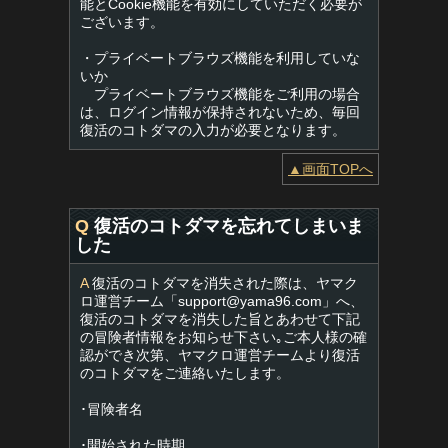
能とCookie機能を有効にしていただく必要が
ございます。
・プライベートブラウズ機能を利用していな
いか
プライベートブラウズ機能をご利用の場合
は、ログイン情報が保持されないため、毎回
復活のコトダマの入力が必要となります。
▲画面TOPへ
Q
復活のコトダマを忘れてしまいま
した
A
復活のコトダマを消失された際は、ヤマク
ロ運営チーム「
support@yama96.com
」へ、
復活のコトダマを消失した旨とあわせて下記
の冒険者情報をお知らせ下さい｡ご本人様の確
認ができ次第、ヤマクロ運営チームより復活
のコトダマをご連絡いたします。
･冒険者名
･開始された時期