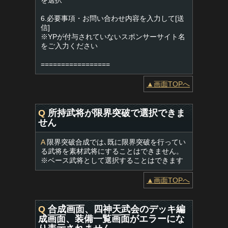
を選択
6.必要事項・お問い合わせ内容を入力して[送
信]
※YPが付与されていないスポンサーサイト名
をご入力ください
=================
▲画面TOPへ
Q
所持武将が限界突破で選択できま
せん
A
限界突破合成では､既に限界突破を行ってい
る武将を素材武将にすることはできません。
※ベース武将として選択することはできます
▲画面TOPへ
Q
合成画面、四神天武会のデッキ編
成画面、装備一覧画面がエラーにな