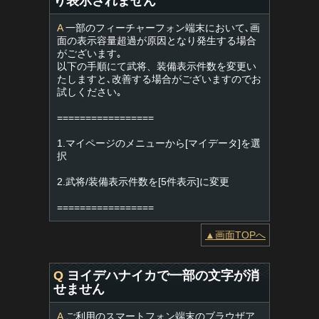
り表示されません
A
一部のフィーチャーフォン端末において､画
面の表示容量超過が原因となり発生する場合
がございます｡
以下の手順にて武将、装備表示件数を変更い
たしますと､改善する場合がございますのでお
試しください｡
=================
1.マイページのメニューから[マイデータ]を選
択
2.武将/装備表示件数を[5件表示]に変更
=================
▲画面TOPへ
Q
ヨイデハナイカで一部の文字が消
せません
A
ご利用のスマートフォン端末のブラウザア