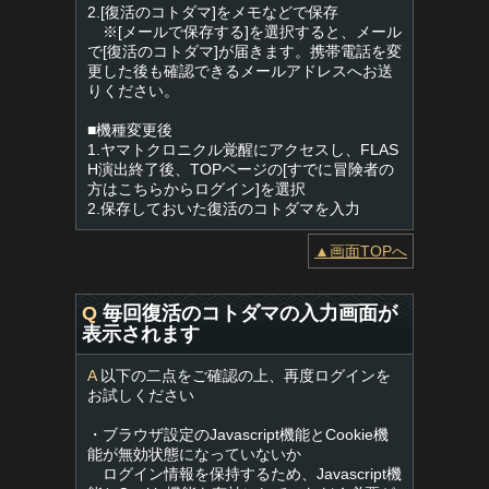
2.[復活のコトダマ]をメモなどで保存
※[メールで保存する]を選択すると、メール
で[復活のコトダマ]が届きます。携帯電話を変
更した後も確認できるメールアドレスへお送
りください。
■機種変更後
1.ヤマトクロニクル覚醒にアクセスし、FLAS
H演出終了後、TOPページの[すでに冒険者の
方はこちらからログイン]を選択
2.保存しておいた復活のコトダマを入力
▲画面TOPへ
Q
毎回復活のコトダマの入力画面が
表示されます
A
以下の二点をご確認の上、再度ログインを
お試しください
・ブラウザ設定のJavascript機能とCookie機
能が無効状態になっていないか
ログイン情報を保持するため、Javascript機