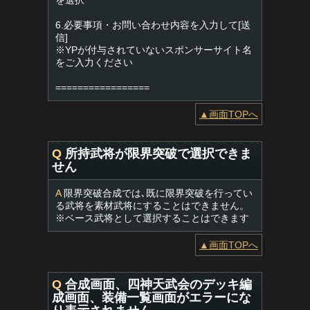
を選択
6.必要事項・お問い合わせ内容を入力して[送
信]
※YPが付与されていないスポンサーサイト名
をご入力ください
=================
▲画面TOPへ
Q
所持武将が限界突破で選択できま
せん
A
限界突破合成では､既に限界突破を行ってい
る武将を素材武将にすることはできません。
※ベース武将として選択することはできます
▲画面TOPへ
Q
合成画面、四神天武会のデッキ編
成画面、装備一覧画面がエラーにな