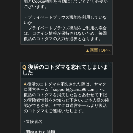
能とCookie機能を有効にしていただく必要が
ございます。
・プライベートブラウズ機能を利用していな
いか
プライベートブラウズ機能をご利用の場合
は、ログイン情報が保持されないため、毎回
復活のコトダマの入力が必要となります。
▲画面TOPへ
Q
復活のコトダマを忘れてしまいま
した
A
復活のコトダマを消失された際は、ヤマク
ロ運営チーム「
support@yama96.com
」へ、
復活のコトダマを消失した旨とあわせて下記
の冒険者情報をお知らせ下さい｡ご本人様の確
認ができ次第、ヤマクロ運営チームより復活
のコトダマをご連絡いたします。
･冒険者名
･開始された時期