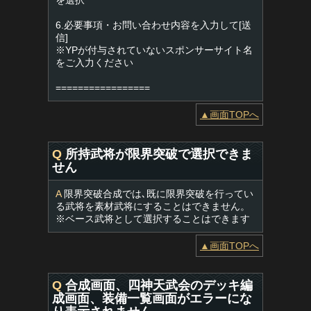
を選択
6.必要事項・お問い合わせ内容を入力して[送
信]
※YPが付与されていないスポンサーサイト名
をご入力ください
=================
▲画面TOPへ
Q
所持武将が限界突破で選択できま
せん
A
限界突破合成では､既に限界突破を行ってい
る武将を素材武将にすることはできません。
※ベース武将として選択することはできます
▲画面TOPへ
Q
合成画面、四神天武会のデッキ編
成画面、装備一覧画面がエラーにな