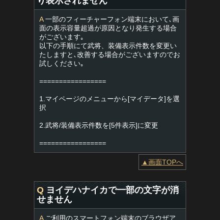
り表示されません
A
一部のフィーチャーフォン端末において､画
面の表示容量超過が原因となり発生する場合
がございます｡
以下の手順にて武将、装備表示件数を変更い
たしますと､改善する場合がございますのでお
試しください｡
=================
1.マイページのメニューから[マイデータ]を選
択
2.武将/装備表示件数を[5件表示]に変更
=================
▲画面TOPへ
Q
ヨイデハナイカで一部の文字が消
せません
A
ご利用のスマートフォン端末のブラウザア