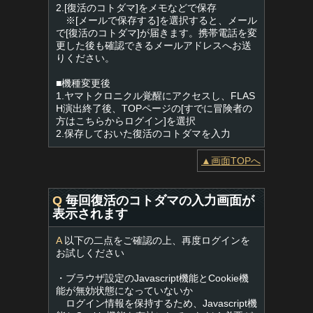
2.[復活のコトダマ]をメモなどで保存
※[メールで保存する]を選択すると、メール
で[復活のコトダマ]が届きます。携帯電話を変
更した後も確認できるメールアドレスへお送
りください。
■機種変更後
1.ヤマトクロニクル覚醒にアクセスし、FLAS
H演出終了後、TOPページの[すでに冒険者の
方はこちらからログイン]を選択
2.保存しておいた復活のコトダマを入力
▲画面TOPへ
Q
毎回復活のコトダマの入力画面が
表示されます
A
以下の二点をご確認の上、再度ログインを
お試しください
・ブラウザ設定のJavascript機能とCookie機
能が無効状態になっていないか
ログイン情報を保持するため、Javascript機