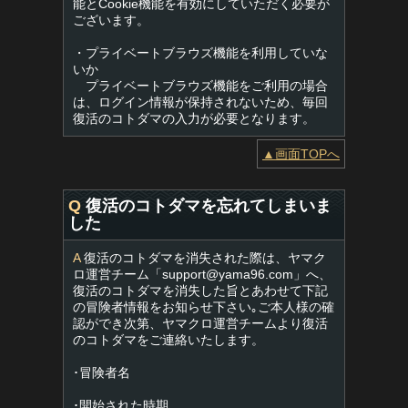
能とCookie機能を有効にしていただく必要が
ございます。
・プライベートブラウズ機能を利用していな
いか
プライベートブラウズ機能をご利用の場合
は、ログイン情報が保持されないため、毎回
復活のコトダマの入力が必要となります。
▲画面TOPへ
Q
復活のコトダマを忘れてしまいま
した
A
復活のコトダマを消失された際は、ヤマク
ロ運営チーム「
support@yama96.com
」へ、
復活のコトダマを消失した旨とあわせて下記
の冒険者情報をお知らせ下さい｡ご本人様の確
認ができ次第、ヤマクロ運営チームより復活
のコトダマをご連絡いたします。
･冒険者名
･開始された時期