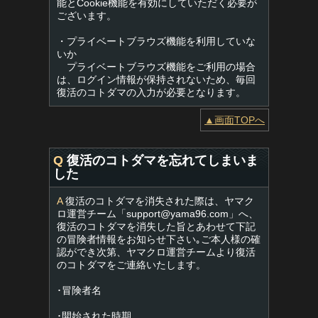
能とCookie機能を有効にしていただく必要が
ございます。
・プライベートブラウズ機能を利用していな
いか
プライベートブラウズ機能をご利用の場合
は、ログイン情報が保持されないため、毎回
復活のコトダマの入力が必要となります。
▲画面TOPへ
Q
復活のコトダマを忘れてしまいま
した
A
復活のコトダマを消失された際は、ヤマク
ロ運営チーム「
support@yama96.com
」へ、
復活のコトダマを消失した旨とあわせて下記
の冒険者情報をお知らせ下さい｡ご本人様の確
認ができ次第、ヤマクロ運営チームより復活
のコトダマをご連絡いたします。
･冒険者名
･開始された時期