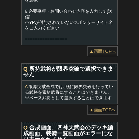
を選択
6.必要事項・お問い合わせ内容を入力して[送
信]
※YPが付与されていないスポンサーサイト名
をご入力ください
=================
▲画面TOPへ
Q
所持武将が限界突破で選択できま
せん
A
限界突破合成では､既に限界突破を行ってい
る武将を素材武将にすることはできません。
※ベース武将として選択することはできます
▲画面TOPへ
Q
合成画面、四神天武会のデッキ編
成画面、装備一覧画面がエラーにな