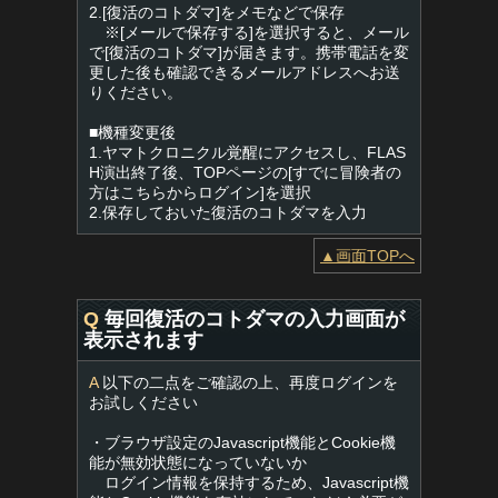
2.[復活のコトダマ]をメモなどで保存
※[メールで保存する]を選択すると、メール
で[復活のコトダマ]が届きます。携帯電話を変
更した後も確認できるメールアドレスへお送
りください。
■機種変更後
1.ヤマトクロニクル覚醒にアクセスし、FLAS
H演出終了後、TOPページの[すでに冒険者の
方はこちらからログイン]を選択
2.保存しておいた復活のコトダマを入力
▲画面TOPへ
Q
毎回復活のコトダマの入力画面が
表示されます
A
以下の二点をご確認の上、再度ログインを
お試しください
・ブラウザ設定のJavascript機能とCookie機
能が無効状態になっていないか
ログイン情報を保持するため、Javascript機