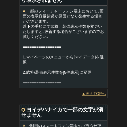
り表示されません
A
一部のフィーチャーフォン端末において､画
面の表示容量超過が原因となり発生する場合
がございます｡
以下の手順にて武将、装備表示件数を変更い
たしますと､改善する場合がございますのでお
試しください｡
=================
1.マイページのメニューから[マイデータ]を選
択
2.武将/装備表示件数を[5件表示]に変更
=================
▲画面TOPへ
Q
ヨイデハナイカで一部の文字が消
せません
A
ご利用のスマートフォン端末のブラウザア