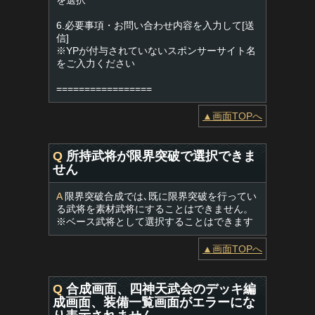
を選択
6.必要事項・お問い合わせ内容を入力して[送
信]
※YPが付与されていないスポンサーサイト名
をご入力ください
=================
▲画面TOPへ
Q
所持武将が限界突破で選択できま
せん
A
限界突破合成では､既に限界突破を行ってい
る武将を素材武将にすることはできません。
※ベース武将として選択することはできます
▲画面TOPへ
Q
合成画面、四神天武会のデッキ編
成画面、装備一覧画面がエラーにな