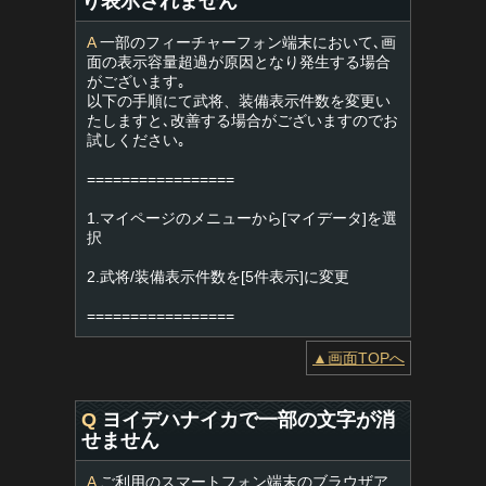
り表示されません
A
一部のフィーチャーフォン端末において､画
面の表示容量超過が原因となり発生する場合
がございます｡
以下の手順にて武将、装備表示件数を変更い
たしますと､改善する場合がございますのでお
試しください｡
=================
1.マイページのメニューから[マイデータ]を選
択
2.武将/装備表示件数を[5件表示]に変更
=================
▲画面TOPへ
Q
ヨイデハナイカで一部の文字が消
せません
A
ご利用のスマートフォン端末のブラウザア