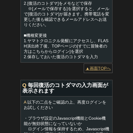
2.[復活のコトダマ]をメモなどで保存
※[メールで保存する]を選択すると、メール
で[復活のコトダマ]が届きます。携帯電話を変
更した後も確認できるメールアドレスへお送
りください。
■機種変更後
1.ヤマトクロニクル覚醒にアクセスし、FLAS
H演出終了後、TOPページの[すでに冒険者の
方はこちらからログイン]を選択
2.保存しておいた復活のコトダマを入力
▲画面TOPへ
Q
毎回復活のコトダマの入力画面が
表示されます
A
以下の二点をご確認の上、再度ログインを
お試しください
・ブラウザ設定のJavascript機能とCookie機
能が無効状態になっていないか
ログイン情報を保持するため、Javascript機