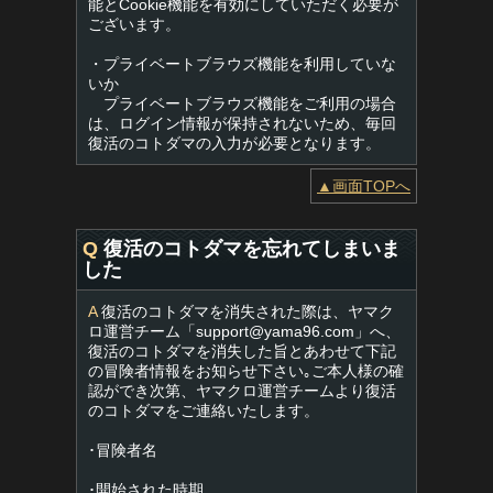
能とCookie機能を有効にしていただく必要が
ございます。
・プライベートブラウズ機能を利用していな
いか
プライベートブラウズ機能をご利用の場合
は、ログイン情報が保持されないため、毎回
復活のコトダマの入力が必要となります。
▲画面TOPへ
Q
復活のコトダマを忘れてしまいま
した
A
復活のコトダマを消失された際は、ヤマク
ロ運営チーム「
support@yama96.com
」へ、
復活のコトダマを消失した旨とあわせて下記
の冒険者情報をお知らせ下さい｡ご本人様の確
認ができ次第、ヤマクロ運営チームより復活
のコトダマをご連絡いたします。
･冒険者名
･開始された時期