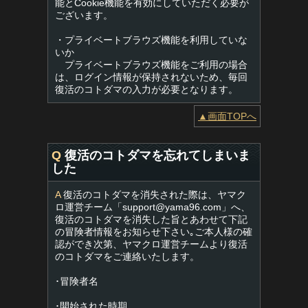
能とCookie機能を有効にしていただく必要が
ございます。
・プライベートブラウズ機能を利用していな
いか
プライベートブラウズ機能をご利用の場合
は、ログイン情報が保持されないため、毎回
復活のコトダマの入力が必要となります。
▲画面TOPへ
Q
復活のコトダマを忘れてしまいま
した
A
復活のコトダマを消失された際は、ヤマク
ロ運営チーム「
support@yama96.com
」へ、
復活のコトダマを消失した旨とあわせて下記
の冒険者情報をお知らせ下さい｡ご本人様の確
認ができ次第、ヤマクロ運営チームより復活
のコトダマをご連絡いたします。
･冒険者名
･開始された時期