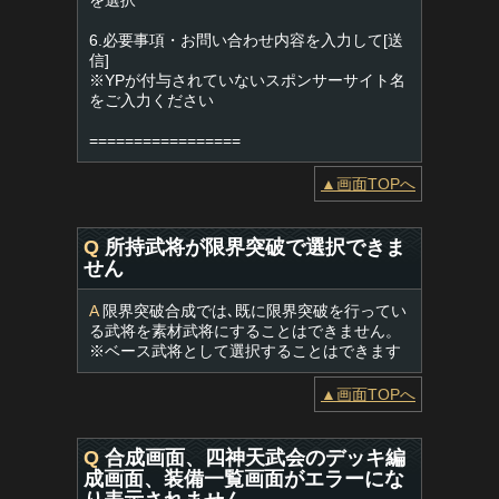
を選択
6.必要事項・お問い合わせ内容を入力して[送
信]
※YPが付与されていないスポンサーサイト名
をご入力ください
=================
▲画面TOPへ
Q
所持武将が限界突破で選択できま
せん
A
限界突破合成では､既に限界突破を行ってい
る武将を素材武将にすることはできません。
※ベース武将として選択することはできます
▲画面TOPへ
Q
合成画面、四神天武会のデッキ編
成画面、装備一覧画面がエラーにな