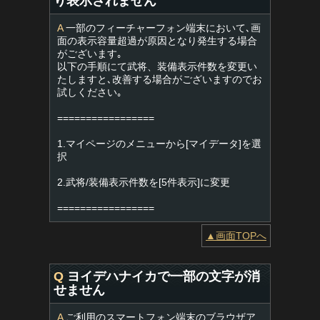
り表示されません
A
一部のフィーチャーフォン端末において､画
面の表示容量超過が原因となり発生する場合
がございます｡
以下の手順にて武将、装備表示件数を変更い
たしますと､改善する場合がございますのでお
試しください｡
=================
1.マイページのメニューから[マイデータ]を選
択
2.武将/装備表示件数を[5件表示]に変更
=================
▲画面TOPへ
Q
ヨイデハナイカで一部の文字が消
せません
A
ご利用のスマートフォン端末のブラウザア