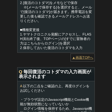
2.[復活のコトダマ]をメモなどで保存
※[メールで保存する]を選択すると、メール
で[復活のコトダマ]が届きます。携帯電話を変
更した後も確認できるメールアドレスへお送
りください。
■機種変更後
1.ヤマトクロニクル覚醒にアクセスし、FLAS
H演出終了後、TOPページの[すでに冒険者の
方はこちらからログイン]を選択
2.保存しておいた復活のコトダマを入力
▲画面TOPへ
Q
毎回復活のコトダマの入力画面が
表示されます
A
以下の二点をご確認の上、再度ログインを
お試しください
・ブラウザ設定のJavascript機能とCookie機
能が無効状態になっていないか
ログイン情報を保持するため、Javascript機